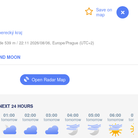
Тв
(T
Login
Premium
myVentusky
Forecast
augavpils
berecký kraj
tude 539 m / 22:11 2026/08/06, Europe/Prague (UTC+2)
Віцебск

(Viciebsk)
Смоленск

AND MOON
(Smolensk)
Мінск

Магілёў

Open Radar Map
(Minsk)
(Mahilioŭ)
Брянск

BELARUS
Бабруйск

авічы

(Bryansk)
(Babrujsk)
navičy)
Салігорск

(
NEXT 24 HOURS
(Salihorsk)
Гомель

(Homieĺ)
01:00
02:00
03:00
04:00
05:00
06:00
07:
нск

Мазыр

tomorrow
tomorrow
tomorrow
tomorrow
tomorrow
tomorrow
tomo
insk)
(Mazyr)
Чернігів

(Chernihiv)