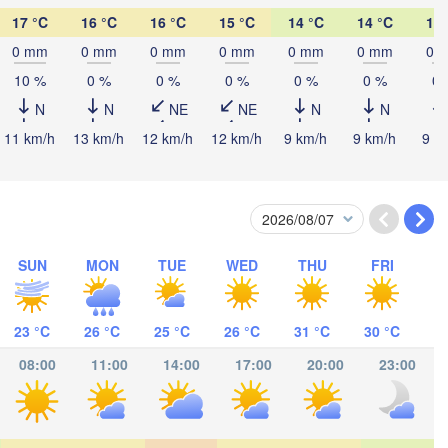
Суми

17 °C
16 °C
16 °C
15 °C
14 °C
14 °C
14 
(Sumy)
Рівне

Київ

0 mm
0 mm
0 mm
0 mm
0 mm
0 mm
0 
Rivne)
Житомир

(Kyiv)
10 %
0 %
0 %
0 %
0 %
0 %
0 
(Zhytomyr)
(
N
N
NE
NE
N
N
Полтава

Черкаси

Хмельницький

(Poltava)
Вінниця

(Cherkasy)
11 km/h
13 km/h
12 km/h
12 km/h
9 km/h
9 km/h
9 k
(Khmelnytskyi)
Кременчук

(Vinnytsia)
(Kremenchuk)
Кропивницький

UKRAINE
Дніпро

вці

(Kropyvnytskyi)
(Dnipro)
ivtsi)
Кривий Ріг

(Kryvyi Rih)
SUN
MON
TUE
WED
THU
FRI
Миколаїв

Мелітопол
MOLDOVA
Chișinău
(Mykolaiv)
(Melitop
Одеса

23 °C
26 °C
25 °C
26 °C
31 °C
30 °C
(Odesa)
08:00
11:00
14:00
17:00
20:00
23:00
v
Galați
Севастополь
