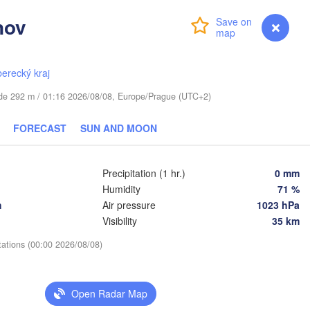
nov
Login
Premium
myVentusky
Forecast
IA
berecký kraj
Daugavpils
tude 292 m / 01:16 2026/08/08, Europe/Prague (UTC+2)
Віцебск

(Viciebsk)
Смоленск

FORECAST
SUN AND MOON
(Smolensk)
lnius
Мінск

Магілёў

Precipitation (1 hr.)
0 mm
(Minsk)
(Mahilioŭ)
Humidity
71 %
h
Air pressure
1023 hPa
Брянск

BELARUS
Бабруйск

Баранавічы

(Bryansk
Visibility
35 km
(Babrujsk)
(Baranavičy)
Салігорск

(Salihorsk)
tations (00:00 2026/08/08)
Гомель

(Homieĺ)
Пінск

Мазыр

(Pinsk)
(Mazyr)
Open Radar Map
Чернігів

(Chernihiv)