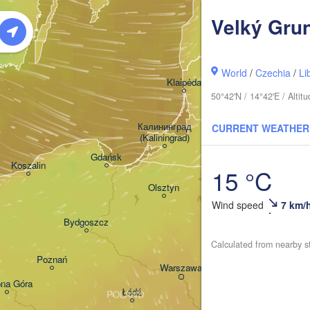
Rīga
Velký Gru
LATV
Šiauliai
World
/
Czechia
/
Li
Klaipėda
50°42'N / 14°42'E / Alti
LITHUANIA
Калининград

CURRENT WEATHER
(Kaliningrad)
Vi
Gdańsk
Koszalin
15 °C
Гродна

Olsztyn
(Hrodna)
Wind speed
7 km/
Bydgoszcz
Calculated from nearby s
Poznań
Брэст

Warszawa
(Brest)
ona Góra
Łódź
POLAND