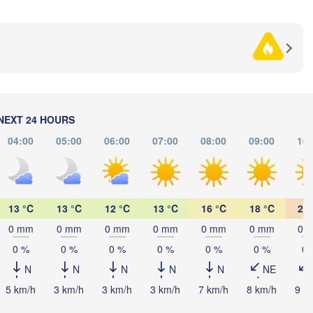
Суми
(Sum
Рівне

Київ

(Rivne)
Житомир

(Kyiv)
(Zhytomyr)
Полтава
Черкаси

Хмельницький

(Poltav
Вінниця

(Cherkasy)
(Khmelnytskyi)
Кременчук

(Vinnytsia)
вськ

(Kremenchuk)
NEXT 24 HOURS
kivsk)
Кропивницький

UKRAINE
Дні
04:00
05:00
06:00
07:00
08:00
09:00
10:
Чернівці

(Kropyvnytskyi)
(Dn
(Chernivtsi)
Кривий Ріг

(Kryvyi Rih)
Миколаїв

13 °C
13 °C
12 °C
13 °C
16 °C
18 °C
20 
Ме
MOLDOVA
Chișinău
(Mykolaiv)
(
Одеса

0 mm
0 mm
0 mm
0 mm
0 mm
0 mm
0 
(Odesa)
0 %
0 %
0 %
0 %
0 %
0 %
0 
N
N
N
N
N
NE
Brașov
ANIA
Galați
5 km/h
3 km/h
3 km/h
3 km/h
7 km/h
8 km/h
9 k