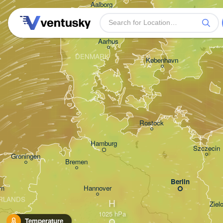
Aalborg
Aarhus
DENMARK
København
Rostock
Hamburg
Szczecin
Groningen
Bremen
Berlin
am
Hannover
RLANDS
H
Ziel
Temperature