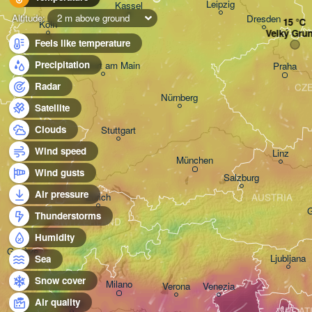
Leipzig
Kassel
Altitude:
2 m above ground
Dresden
Köln
Velký Gru
Feels like temperature
Precipitation
Frankfurt am Main
Praha
Radar
CZ
Nürnberg
Satellite
Clouds
Stuttgart
Wind speed
Linz
München
Wind gusts
Salzburg
Air pressure
Zürich
AUSTRIA
G
Thunderstorms
SWITZERLAND
Humidity
Genève
Ljubljana
Sea
Snow cover
Milano
Verona
Venezia
Air quality
Torino
CROAT