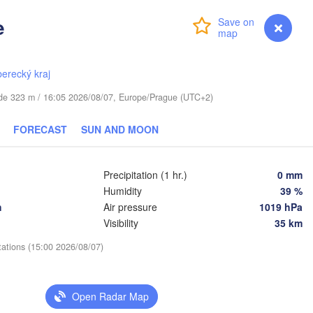
e
Login
Premium
myVentusky
Forecast
A
berecký kraj
Daugavpils
tude 323 m / 16:05 2026/08/07, Europe/Prague (UTC+2)
Віцебск

(Viciebsk)
Смоленск

FORECAST
SUN AND MOON
(Smolensk)
nius
Мінск

Магілёў

Precipitation (1 hr.)
0 mm
(Minsk)
(Mahilioŭ)
Humidity
39 %
h
Air pressure
1019 hPa
Брянск

BELARUS
Бабруйск

Баранавічы

(Bryansk)
Visibility
35 km
(Babrujsk)
(Baranavičy)
Салігорск

(Salihorsk)
tations (15:00 2026/08/07)
Гомель

(Homieĺ)
Пінск

Мазыр

(Pinsk)
(Mazyr)
Open Radar Map
Чернігів

(Chernihiv)