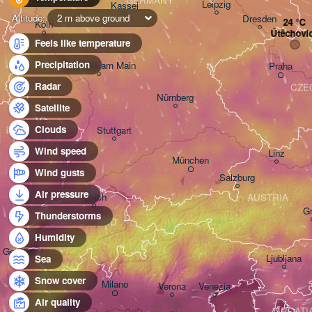
GERMANY
Leipzig
Kassel
Altitude:
2 m above ground
Dresden
Köln
Útěchovi
Feels like temperature
Precipitation
Frankfurt am Main
Praha
Radar
CZE
Nürnberg
Satellite
Clouds
Stuttgart
Wind speed
Linz
München
Wind gusts
Salzburg
Air pressure
Zürich
AUSTRIA
G
Thunderstorms
SWITZERLAND
Humidity
Genève
Ljubljana
Sea
Snow cover
Milano
Verona
Venezia
Air quality
Torino
CROATI