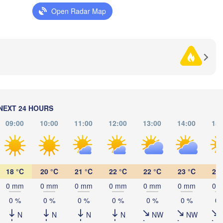
Open Radar Map
Су
(S
Рівне

Київ

(Rivne)
Житомир

(Kyiv)
(Zhytomyr)
Полта
Черкаси

Хмельницький

(Polt
Вінниця

(Cherkasy)
(Khmelnytskyi)
Кременчук

(Vinnytsia)
ківськ

(Kremenchuk)
ankivsk)
Кропивницький

UKRAINE
Д
Чернівці

(Kropyvnytskyi)
(
NEXT 24 HOURS
(Chernivtsi)
Кривий Ріг

09:00
10:00
11:00
12:00
13:00
14:00
15:
(Kryvyi Rih)
Миколаїв

MOLDOVA
Chișinău
(Mykolaiv)
Одеса

18 °C
20 °C
21 °C
22 °C
22 °C
23 °C
23 
(Odesa)
0 mm
0 mm
0 mm
0 mm
0 mm
0 mm
0 
Brașov
0 %
0 %
0 %
0 %
0 %
0 %
0 
OMANIA
Galați
N
N
N
N
NW
NW