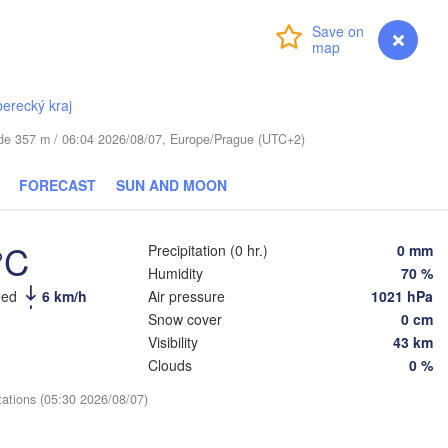
Login
Premium
myVentusky
Forecast
VIA
berecký kraj
Daugavpils
tude 357 m / 06:04 2026/08/07, Europe/Prague (UTC+2)
Віцебск

(Viciebsk)
Смоленск

FORECAST
SUN AND MOON
(Smolensk)
Vilnius
°C
Мінск

Магілёў

Precipitation (0 hr.)
0 mm
(Minsk)
(Mahilioŭ)
Humidity
70 %
eed
6 km/h
Air pressure
1021 hPa
Брянск
BELARUS
Бабруйск

Баранавічы

(Bryan
Snow cover
0 cm
(Babrujsk)
(Baranavičy)
Салігорск

Visibility
43 km
(Salihorsk)
Гомель

Clouds
0 %
(Homieĺ)
Пінск

Мазыр

(Pinsk)
tations (05:30 2026/08/07)
(Mazyr)
Чернігів

(Chernihiv)