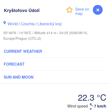
arhus
Kryštofovo Údolí
RK
København
World
/
Czechia
/
Liberecký kraj
Ка
50°46'N / 14°56'E / Altitude 414 m / 04:25 2026/08/10,
(
Europe/Prague (UTC+2)
Gdańsk
Koszalin
Rostock
CURRENT WEATHER
burg
Szczecin
FORECAST
Bydgoszcz
Berlin
SUN AND MOON
Poznań
ver
Zielona Góra
Łódź
POLAN
22.3 °C
RMANY
Leipzig
Wrocław
Dresden
Wind speed
7 km/h
Kryštofovo Údolí