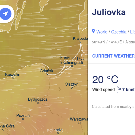
Rīga
Juliovka
LATV
World
/
Czechia
/
Li
Šiauliai
Klaipėda
50°49'N / 14°40'E / Alti
LITHUANIA
CURRENT WEATHER
Калининград

(Kaliningrad)
V
Gdańsk
20 °C
Koszalin
Гродна

Olsztyn
(Hrodna)
Wind speed
7 km/
Bydgoszcz
Calculated from nearby s
Poznań
Брэст

Warszawa
(Brest)
ona Góra
Łódź
POLAND