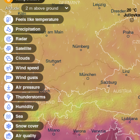
GERMANY
Leipzig
Kassel
Altitude:
2 m above ground
Dresden
Köln
Juliovka
Feels like temperature
Precipitation
Frankfurt am Main
Praha
Radar
CZ
Nürnberg
Satellite
Clouds
Stuttgart
Wind speed
Linz
München
Wind gusts
Salzburg
Air pressure
Zürich
AUSTRIA
Thunderstorms
SWITZERLAND
Humidity
Genève
Sea
Ljubljana
Snow cover
Milano
Verona
Venezia
Air quality
Torino