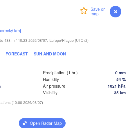
Login
Premium
myVentusky
Forecast
IA
berecký kraj
Daugavpils
tude 438 m / 10:23 2026/08/07, Europe/Prague (UTC+2)
Віцебск

(Viciebsk)
Смоленск

FORECAST
SUN AND MOON
(Smolensk)
ilnius
Precipitation (1 hr.)
0 mm
Мінск

Магілёў

(Minsk)
(Mahilioŭ)
Humidity
54 %
h
Air pressure
1021 hPa
Брянск

BELARUS
Бабруйск

Баранавічы

Visibility
35 km
(Bryansk
(Babrujsk)
(Baranavičy)
Салігорск

tations (10:00 2026/08/07)
(Salihorsk)
Гомель

(Homieĺ)
Пінск

Мазыр

(Pinsk)
(Mazyr)
Open Radar Map
Чернігів
