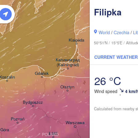
Filipka
Rīga
LATVIA
World
/
Czechia
/
Li
Šiauliai
Klaipėda
50°51'N / 15°5'E / Altit
LITHUANIA
CURRENT WEATHER
Калининград

(Kaliningrad)
Vilni
Gdańsk
26 °C
Koszalin
Гродна

Olsztyn
(Hrodna)
Wind speed
4 km/
Б
Bydgoszcz
(B
Calculated from nearby s
Poznań
Брэст

Warszawa
(Brest)
 Góra
Łódź
POLAND