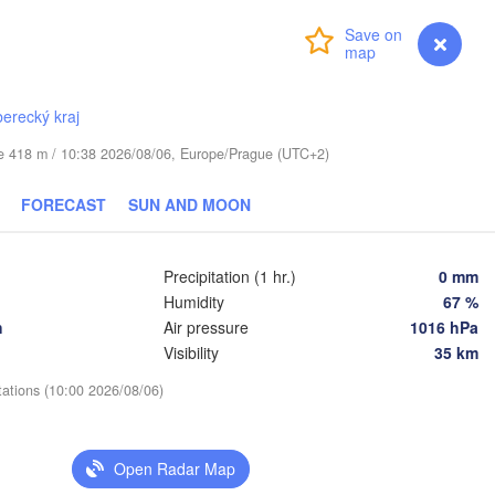
Login
Premium
myVentusky
Forecast
berecký kraj
Daugavpils
ude 418 m / 10:38 2026/08/06, Europe/Prague (UTC+2)
Віцебск

(Viciebsk)
FORECAST
SUN AND MOON
Смоленск

(Smolensk)
us
Precipitation (1 hr.)
0 mm
Мінск

Магілёў

(Minsk)
(Mahilioŭ)
Humidity
67 %
h
Air pressure
1016 hPa
Брянск

BELARUS
Бабруйск

аранавічы

Visibility
35 km
(Bryansk)
(Babrujsk)
aranavičy)
Салігорск

tations (10:00 2026/08/06)
(Salihorsk)
Гомель

(Homieĺ)
Пінск

Мазыр

(Pinsk)
(Mazyr)
Open Radar Map
Чернігів
