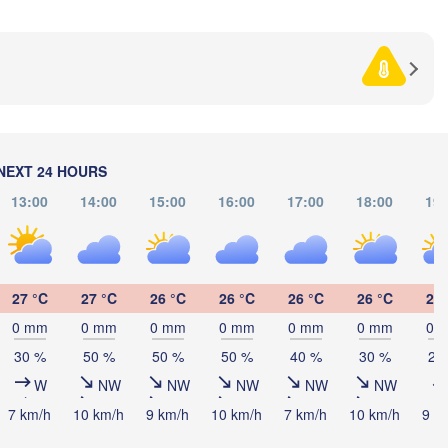
(Chernihiv)
Суми

(Sumy)
Рівне

Київ

(Rivne)
Житомир

(Kyiv)
(Zhytomyr)
Полтава

Черкаси

Хмельницький

(Poltava)
Вінниця

(Cherkasy)
(Khmelnytskyi)
Кременчук

(Vinnytsia)
NEXT 24 HOURS
к

(Kremenchuk)
sk)
13:00
14:00
15:00
16:00
17:00
18:00
19:
Кропивницький

UKRAINE
Дніпро
ернівці

(Kropyvnytskyi)
(Dnipr
hernivtsi)
Кривий Ріг

(Kryvyi Rih)
27 °C
27 °C
26 °C
26 °C
26 °C
26 °C
25 
Миколаїв

Меліт
MOLDOVA
Chișinău
(Mykolaiv)
0 mm
0 mm
0 mm
0 mm
0 mm
0 mm
0 
(Meli
Одеса

(Odesa)
30 %
50 %
50 %
50 %
40 %
30 %
20
W
NW
NW
NW
NW
NW
așov
7 km/h
10 km/h
9 km/h
10 km/h
7 km/h
10 km/h
9 k
IA
Galați