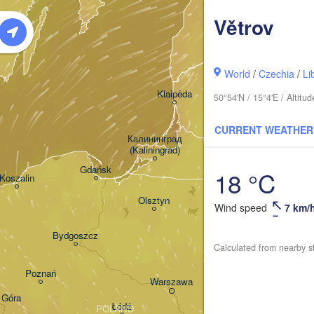
Větrov
Rīga
LATVIA
World
/
Czechia
/
Li
Šiauliai
Klaipėda
50°54'N / 15°4'E / Altit
LITHUANIA
CURRENT WEATHER
Калининград

(Kaliningrad)
Vilni
Gdańsk
18 °C
Koszalin
Гродна

Olsztyn
H
(Hrodna)
Wind speed
7 km/
Б
Bydgoszcz
(
Calculated from nearby s
Poznań
Брэст

Warszawa
(Brest)
 Góra
Łódź
POLAND