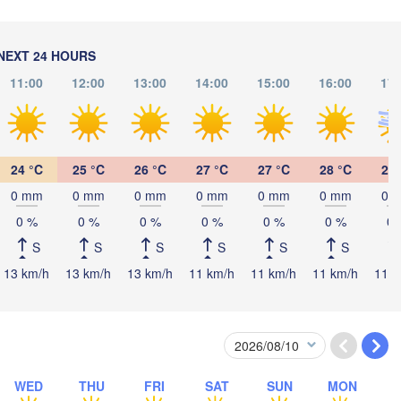
(Chernihiv)
Суми

(Sumy)
Рівне

NEXT 24 HOURS
Київ

(Rivne)
Житомир

(Kyiv)
11:00
12:00
13:00
14:00
15:00
16:00
17:
(Zhytomyr)
Полтава

Черкаси

Хмельницький

(Poltava)
Вінниця

(Cherkasy)
(Khmelnytskyi)
Кременчук

(Vinnytsia)
к

(Kremenchuk)
24 °C
25 °C
26 °C
27 °C
27 °C
28 °C
28 
sk)
Кропивницький

UKRAINE
Дніпро
0 mm
0 mm
0 mm
0 mm
0 mm
0 mm
0 
Чернівці

(Kropyvnytskyi)
(Dnipr
hernivtsi)
Кривий Ріг

0 %
0 %
0 %
0 %
0 %
0 %
0 
(Kryvyi Rih)
S
S
S
S
S
S
13 km/h
13 km/h
13 km/h
11 km/h
11 km/h
11 km/h
11 k
Миколаїв

Меліт
MOLDOVA
Chișinău
(Mykolaiv)
(Meli
Одеса

(Odesa)
așov
IA
Galați
WED
THU
FRI
SAT
SUN
MON