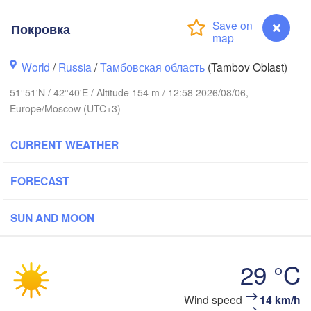
Покровка
Нижний Новгород

Владимир

Чебокса
(Nizhny Novgorod)
World
/
Russia
/
Тамбовская область
(Tambov Oblast)
(Vladimir)
(Cheboks
ва

cow)
51°51'N / 42°40'E / Altitude 154 m / 12:58 2026/08/06,
Europe/Moscow (UTC+3)
Рязань

CURRENT WEATHER
(Ryazan)


Саранск

la)
(Saransk)
FORECAST
SUN AND MOON
Пенза

H
(Penza)
Тамбов

Липецк

(Tambov)
(Lipetsk)
29 °C
Бал
(Ba
Wind speed
14 km/h
Воронеж

Покровка
Саратов
