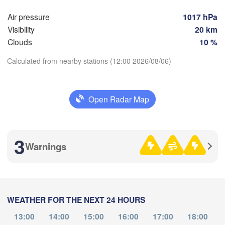
(Voronezh)
 Оскол

(Saratov)
y Oskol)
Air pressure
1017 hPa
Visibility
20 km
Clouds
10 %
Камышин

(Kamyshin)
Calculated from nearby stations (12:00 2026/08/06)
Download App
Open Radar Map
Волгоград

Луганськ

(Volgograd)
(Luhansk)
Temperature
цьк

etsk)
Волгодонск

3
Warnings
2 m above ground
(Volgodonsk)
Ростов-на-Дону

(Rostov-na-Donu)
Mo
Tu
We
Th
Fr
Sa
Su
Ас
Элиста

Aug 03
Aug 04
Aug 05
Aug 06
Aug 07
Aug 08
Aug 09
(A
(Elista)
WEATHER FOR THE NEXT 24 HOURS
07
08
09
10
11
12
13
:00
:00
:00
:00
:00
:00
:00
13:00
14:00
15:00
16:00
17:00
18:00
Ставрополь

Краснодар
