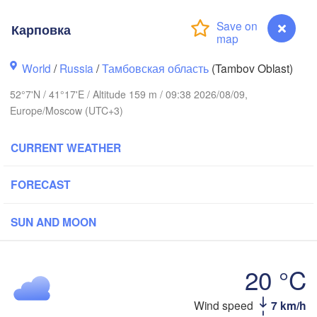
Карповка
Нижний Новгород

World
/
Russia
/
Тамбовская область
(Tambov Oblast)
Владимир

(Nizhny Novgorod)
(Vladimir)
Москва

52°7'N / 41°17'E / Altitude 159 m / 09:38 2026/08/09,
(Moscow)
Europe/Moscow (UTC+3)
CURRENT WEATHER
Рязань

(Ryazan)
Тула

FORECAST
Саранск

(Tula)
(Saransk)
SUN AND MOON
Пенза



(Penza)
l)
Тамбов

20 °C
Липецк

(Tambov)
(Lipetsk)
Wind speed
7 km/h
Карповка
к
