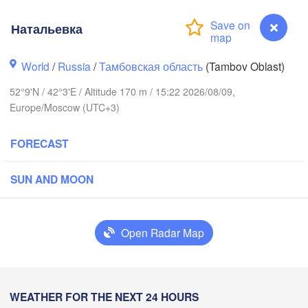
(Yaroslavl)
Натальевка
Нижний Новгород

World
/
Russia
/
Тамбовская область
(Tambov Oblast)
Владимир

Чеб
(Nizhny Novgorod)
(Vladimir)
(Che
52°9'N / 42°3'E / Altitude 170 m / 15:22 2026/08/09,
Москва

Moscow)
Europe/Moscow (UTC+3)
FORECAST
Рязань

(Ryazan)
SUN AND MOON
Тула

Саранск

(Tula)
(Saransk)
Пенза

Open Radar Map
(Penza)
Тамбов

Липецк

(Tambov)
(Lipetsk)
Натальевка
WEATHER FOR THE NEXT 24 HOURS