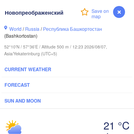
Новопреображенский
Ижевск

Екатеринбург

Izhevsk)
(Yekaterinburg)
World
/
Russia
/
Республика Башкортостан
Нефтекамск

(Bashkortostan)
(Neftekamsk)
 Челны

52°10'N / 57°36'E / Altitude 500 m / 12:23 2026/08/07,
e Chelny)
Asia/Yekaterinburg (UTC+5)
Златоуст

Челябинск

(Zlatoust)
(Chelyabinsk)
Уфа

CURRENT WEATHER
(Ufa)
FORECAST
Стерлитамак

Магнитогорск

(Sterlitamak)
H
SUN AND MOON
(Magnitogorsk)
21 °C
Новопреображенский
Оренбург
