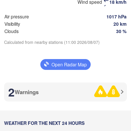
Wind speed
18 km/h
(Orenburg)
Орск

Air pressure
1017 hPa
(Orsk)
Visibility
20 km
Clouds
30 %
Ақтөбе

(Aktobe)
Calculated from nearby stations (11:00 2026/08/07)
Download App
Open Radar Map
Temperature
2 m above ground
2
Warnings
Tu
We
Th
Fr
Sa
Su
Mo
Aug 04
Aug 05
Aug 06
Aug 07
Aug 08
Aug 09
Aug 10
04
05
06
07
08
09
10
:00
WEATHER FOR THE NEXT 24 HOURS
:00
:00
:00
:00
:00
:00