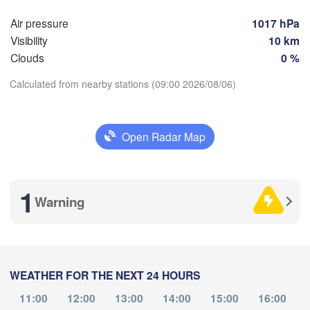
ск

Воронеж

Сара
rsk)
(Voronezh)
Air pressure
1017 hPa
Старый Оскол

(Sar
(Stary Oskol)
Visibility
10 km
Clouds
0 %
Камышин
Calculated from nearby stations (09:00 2026/08/06)
ків

(Kamyshi
rkiv)
Download App
Open Radar Map
Волгоград

Temperature
Луганськ

(Volgograd)
(Luhansk)
Донецьк

1
(Donetsk)
Warning
2 m above ground
Волгодонск

(Volgodonsk)
Ростов-на-Дону

Mo
Tu
We
Th
Fr
Sa
Su
(Rostov-na-Donu)


Aug 03
Aug 04
Aug 05
Aug 06
Aug 07
Aug 08
Aug 09
Элиста

(Elista)
WEATHER FOR THE NEXT 24 HOURS
04
05
06
07
08
09
10
:00
:00
:00
:00
:00
:00
:00
11:00
12:00
13:00
14:00
15:00
16:00
ерчь
