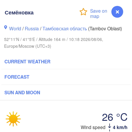
(Yaroslavl)
Семёновка


)
Нижний Новгород

World
/
Russia
/
Тамбовская область
(Tambov Oblast)
Владимир

(Nizhny Novgorod)
(Vladimir)
52°11'N / 41°5'E / Altitude 164 m / 10:18 2026/08/06,
Москва

(Moscow)
Europe/Moscow (UTC+3)
CURRENT WEATHER
Рязань

(Ryazan)
FORECAST
Тула

Саранск

(Tula)
(Saransk)
SUN AND MOON
Пенза

л

(Penza)
ol)
Тамбов

26 °C
Липецк

(Tambov)
(Lipetsk)
Семёновка
Wind speed
4 km/h