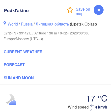
Ярославль

(Yaroslavl)
Podkl'akino
Тверь

(Tver)
World
/
Russia
/
Липецкая область
(Lipetsk Oblast)
Нижний Новго
Владимир

(Nizhny Novg
52°24'N / 39°42'E / Altitude 136 m / 04:24 2026/08/06,
(Vladimir)
Москва

Europe/Moscow (UTC+3)
(Moscow)
CURRENT WEATHER
Рязань

FORECAST
(Ryazan)
Тула

(Tula)
SUN AND MOON


k)
Орёл

17 °C
(Oryol)
Тамбов

(Tambov)
Wind speed
4 km/h
Podkl'akino