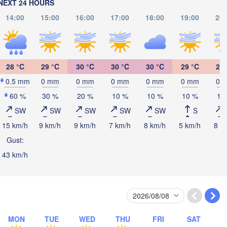
NEXT 24 HOURS
14:00
15:00
16:00
17:00
18:00
19:00
20:
Оренбург

(Orenburg)
Орск

Орал

28 °C
29 °C
30 °C
30 °C
30 °C
29 °C
27 
(Orsk)
(Oral)
0.5 mm
0 mm
0 mm
0 mm
0 mm
0 mm
0 
60 %
30 %
20 %
10 %
10 %
10 %
10
Ақтөбе

(Aktobe)
SW
SW
SW
SW
SW
S
15 km/h
9 km/h
9 km/h
7 km/h
8 km/h
5 km/h
8 k
Gust:
43 km/h
Атырау

(Atıraw)
MON
TUE
WED
THU
FRI
SAT