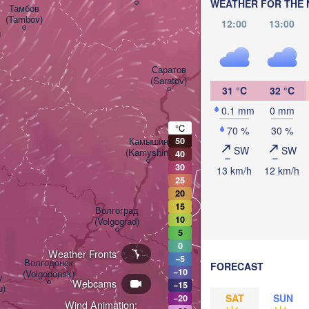
WEATHER FOR THE 
Тамбов

(Tambov)
12:00
13:00
a
Балаково

(Balakovo)
Саратов

(Saratov)
31 °C
32 °C
0.1 mm
0 mm
°C
70 %
30 %
Камышин

50
SW
SW
(Kamyshin)
40
30
13 km/h
12 km/h
25
20
15
Волгоград

10
(Volgograd)
5
0
Weather Fronts
−5
Волгодонск

FORECAST
−10
(Volgodonsk)


Webcams
−15
u)
SAT
SUN
−20
Wind Animation: