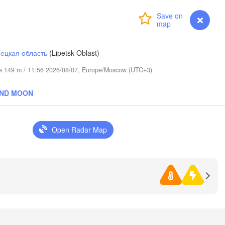
Login
Premium
Пермь

myVentusky
Forecast
Нижний Таг
(Perm)
(Nizhny Ta
ецкая область
(Lipetsk Oblast)
Ижевск

Екате
ude 149 m / 11:56 2026/08/07, Europe/Moscow (UTC+3)
(Izhevsk)
(Yeka
AND MOON
Нефтекамск

(Neftekamsk)
Набережные Челны

(Naberezhnye Chelny)
Open Radar Map
Златоуст

(Zlatoust)
Уфа

(Ufa)
H
Стерлитамак

(Sterlitamak)
Магнитогорск

(Magnitogorsk)


a)