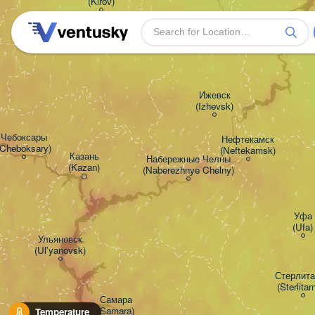
(Kirov)
Перм
(Pe
Ижевск

(Izhevsk)
Чебоксары

Нефтекамск

(Cheboksary)
(Neftekamsk)
Казань

Набережные Челны

(Kazan)
(Naberezhnye Chelny)
Уфа

(Ufa)
Ульяновск

(Ul'yanovsk)
Стерлитам
(Sterlita
Самара

(Samara)
Temperature