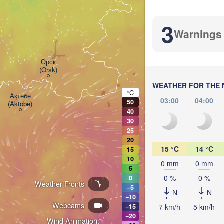
3
о
Warnings
Орск

(Orsk)
WEATHER FOR THE 
°C
Ақтөбе

03:00
04:00
50
(Aktobe)
40
30
25
20
15 °C
14 °C
15
10
0 mm
0 mm
5
0 %
0 %
0
Weather Fronts
KAZ
−5
N
N
−10
Webcams
7 km/h
5 km/h
−15
−20
Wind Animation: