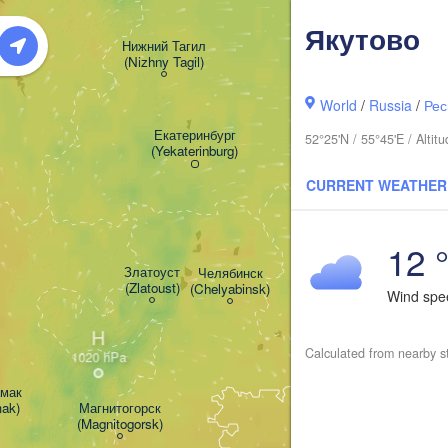
Якутово
ь

Нижний Тагил

rm)
(Nizhny Tagil)
World
/
Russia
/
Рес
Тюмень

(Tyumen)
Екатеринбург

52°25'N / 55°45'E / Alti
(Yekaterinburg)
CURRENT WEATHER
12 
Курган

(Kurgan)
Златоуст

Челябинск

(Zlatoust)
(Chelyabinsk)
Wind sp
H
Calculated from nearby s
ак

mak)
Магнитогорск

(Magnitogorsk)
Қостанай

(Kostanay)