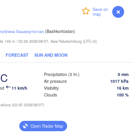
Login
Premium
myVentusky
Forecast
публика Башкортостан
(Bashkortostan)
tude 149 m / 02:26 2026/08/07, Asia/Yekaterinburg (UTC+5)
FORECAST
SUN AND MOON
°C
Precipitation (3 hr.)
0 mm
Air pressure
1017 hPa
Омск

eed
11 km/h
Visibility
16 km
Петропавл

(Omsk)
(Petropavl)
Clouds
100 %
tations (02:00 2026/08/07)
Көкшетау

Open Radar Map
(Kökşetaw)