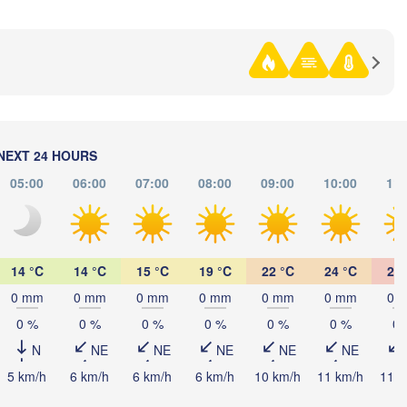
Екібастұз

(Ekibastuz
Астана

(Astana)
NEXT 24 HOURS
05:00
06:00
07:00
08:00
09:00
10:00
11:
Қарағанды

(Qarağandy)
14 °C
14 °C
15 °C
19 °C
22 °C
24 °C
26 
0 mm
0 mm
0 mm
0 mm
0 mm
0 mm
0 
0 %
0 %
0 %
0 %
0 %
0 %
0 
Жезқазған

AKHSTAN
(Jezqazğan)
N
NE
NE
NE
NE
NE
5 km/h
6 km/h
6 km/h
6 km/h
10 km/h
11 km/h
11 k