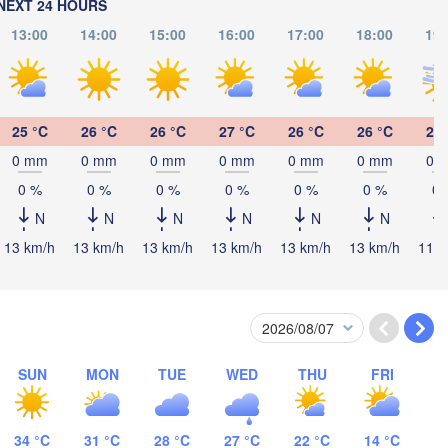
NEXT 24 HOURS
13:00
14:00
15:00
16:00
17:00
18:00
19:
Павл
(Pav
Екібастұз

(Ekibastuz)
25 °C
26 °C
26 °C
27 °C
26 °C
26 °C
25 
Астана

(Astana)
0 mm
0 mm
0 mm
0 mm
0 mm
0 mm
0 
0 %
0 %
0 %
0 %
0 %
0 %
0 
N
N
N
N
N
N
Қарағанды

13 km/h
13 km/h
13 km/h
13 km/h
13 km/h
13 km/h
11 k
(Qarağandy)
Жезқазған

SUN
MON
TUE
WED
THU
FRI
AN
(Jezqazğan)
34 °C
31 °C
28 °C
27 °C
22 °C
14 °C