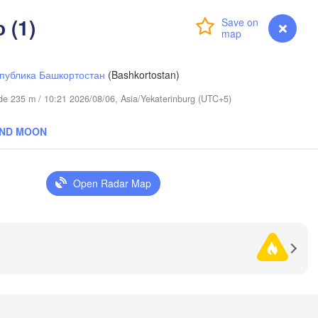
 (1)
Login
Premium
myVentusky
Forecast
публика Башкортостан
(Bashkortostan)
tude 235 m / 10:21 2026/08/06, Asia/Yekaterinburg (UTC+5)
AND MOON
Open Radar Map
Омск

Петропавл

(Omsk)
(Petropavl)
Көкшетау

(Kökşetaw)