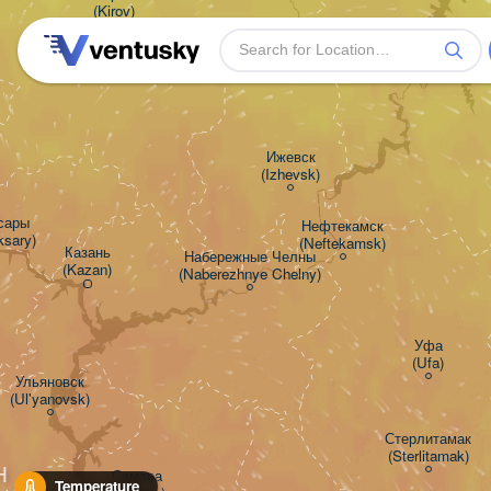
(Kirov)
Пермь

(Perm)
Ижевск

(Izhevsk)
ары

Нефтекамск

ksary)
(Neftekamsk)
Казань

Набережные Челны

(Kazan)
(Naberezhnye Chelny)
Уфа

(Ufa)
Ульяновск

(Ul'yanovsk)
Стерлитамак

(Sterlitamak)
H
Самара

Temperature