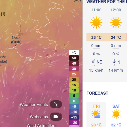
WEATHER FOR THE 
11:00
12:00
(1)
23 °C
24 °C
Орск

(Orsk)
0 mm
0 mm
°C
0 %
0 %
өбе

50
tobe)
NE
N
40
30
15 km/h
14 km/h
25
20
15
10
FORECAST
5
0
Weather Fronts
FRI
SAT
−5
KAZAKHST
−10
Webcams
−15
−20
28 °C
32 °C
Wind Animation: