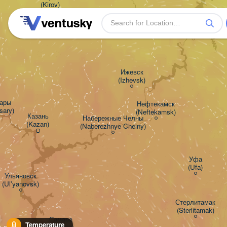
(Kirov)
Пермь

(Perm)
Ижевск

(Izhevsk)
ры

Нефтекамск

sary)
(Neftekamsk)
Казань

Набережные Челны

(Kazan)
(Naberezhnye Chelny)
Уфа

(Ufa)
Ульяновск

(Ul'yanovsk)
Стерлитамак

(Sterlitamak)
H
Самара

Temperature