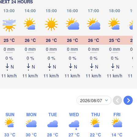
NEXT 24 HOURS
13:00
14:00
15:00
16:00
17:00
18:00
19:
Павло
(Pavl
Екібастұз

(Ekibastuz)
25 °C
26 °C
26 °C
26 °C
26 °C
25 °C
25 
Астана

(Astana)
0 mm
0 mm
0 mm
0 mm
0 mm
0 mm
0 
0 %
0 %
0 %
0 %
0 %
0 %
0 
N
N
N
N
N
N
Қарағанды

11 km/h
11 km/h
11 km/h
11 km/h
11 km/h
11 km/h
11 k
(Qarağandy)
езқазған

SUN
MON
TUE
WED
THU
FRI
AN
Jezqazğan)
33 °C
30 °C
28 °C
27 °C
22 °C
14 °C