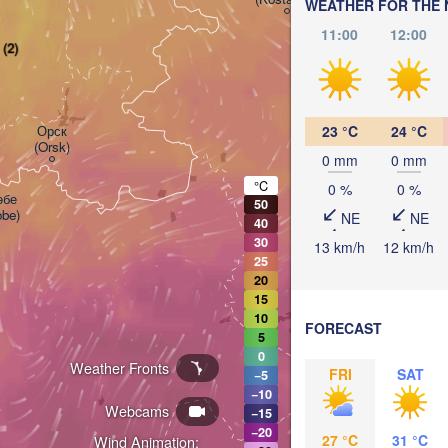
WEATHER FOR THE 
11:00
12:00
(2)
Орск

23 °C
24 °C
(Orsk)
0 mm
0 mm
°C
0 %
0 %
бе

50
obe)
NE
NE
40
30
13 km/h
12 km/h
25
20
15
10
FORECAST
5
0
Weather Fronts
Ж
FRI
SAT
−5
KAZAKHST
(
−10
Webcams
−15
−20
27 °C
31 °C
Wind Animation: