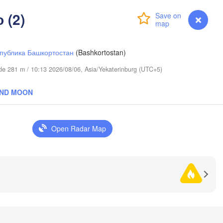
 (2)
Login
Premium
myVentusky
Forecast
публика Башкортостан
(Bashkortostan)
tude 281 m / 10:13 2026/08/06, Asia/Yekaterinburg (UTC+5)
AND MOON
Open Radar Map
Омск

Петропавл

(Omsk)
(Petropavl)
Көкшетау

(Kökşetaw)