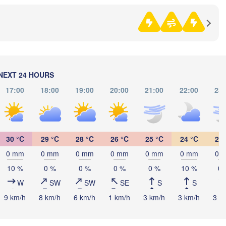
Оренбург

(Orenburg)
Орск

Орал

NEXT 24 HOURS
(Orsk)
(Oral)
17:00
18:00
19:00
20:00
21:00
22:00
23:
Ақтөбе

(Aktobe)
30 °C
29 °C
28 °C
26 °C
25 °C
24 °C
23 
0 mm
0 mm
0 mm
0 mm
0 mm
0 mm
0 
10 %
0 %
0 %
0 %
0 %
10 %
0 
W
SW
SW
SE
S
S
9 km/h
8 km/h
6 km/h
1 km/h
3 km/h
3 km/h
3 k
Атырау

(Atıraw)