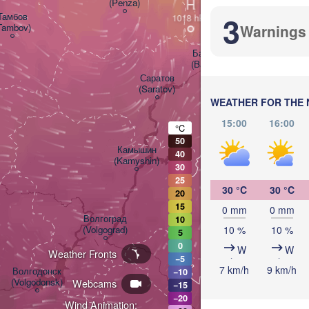
H
(Penza)
(Samara)
3
Тамбов

Tambov)
Warnings
Балаково

(Balakovo)
Саратов

(Saratov)
WEATHER FOR THE 
15:00
16:00
°C
50
Камышин

40
(Kamyshin)
30
25
30 °C
30 °C
20
15
0 mm
0 mm
Волгоград

10
10 %
10 %
(Volgograd)
5
0
W
W
Weather Fronts
−5
7 km/h
9 km/h
Волгодонск

−10
(Volgodonsk)
Webcams
−15
−20
Wind Animation: