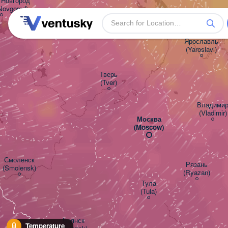
Новгород

Novgorod)
Ярославль

(Yaroslavl)
Тверь

(Tver)
Владимир
(Vladimir)
Москва

(Moscow)
Смоленск

Рязань

(Smolensk)
(Ryazan)
Тула

(Tula)
Брянск

Temperature