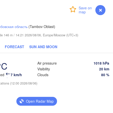
Login
Premium
myVentusky
Forecast
Пермь

Нижний Тагил
(Perm)
(Nizhny Tagil
бовская область
(Tambov Oblast)
itude 146 m / 14:21 2026/08/06, Europe/Moscow (UTC+3)
Ижевск

Екатери
(Izhevsk)
(Yekater
FORECAST
SUN AND MOON
Нефтекамск

(Neftekamsk)
Набережные Челны

°C
Air pressure
1018 hPa
(Naberezhnye Chelny)
Visibility
20 km
Златоуст

eed
7 km/h
Clouds
80 %
(Zlatoust)
(
Уфа

tations (12:00 2026/08/06)
(Ufa)
Open Radar Map
Стерлитамак

(Sterlitamak)
Магнитогорск

(Magnitogorsk)