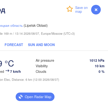
(Kirov)
од
Login
Premium
myVentusky
Forecast
Пермь

(Perm)
ецкая область
(Lipetsk Oblast)
itude 169 m / 13:14 2026/08/07, Europe/Moscow (UTC+3)
Ижевск

(Izhevsk)
FORECAST
SUN AND MOON
Нефтекамск

(Neftekamsk)
азань

Набережные Челны

9 °C
Air pressure
1012 hPa
Kazan)
(Naberezhnye Chelny)
Visibility
10 km
eed
7 km/h
Clouds
0 %
Уфа

ion Elec, Distance: 6 km (12:00 2026/08/07)
(Ufa)


sk)
Open Radar Map
Стерлитамак

(Sterlitamak)
Магн
(Mag
Самара
