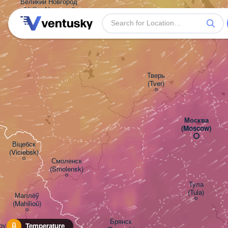
Великий Новгород

(Veliky Novgorod)
Тверь

(Tver)
Москва

(Moscow)
Віцебск

(Viciebsk)
Смоленск

(Smolensk)
Тула

(Tula)
Магілёў

(Mahilioŭ)
Брянск

уйск

Temperature