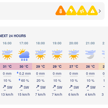
(Samara)
Оренбург

(Orenburg)
Орск
Орал

NEXT 24 HOURS
(Ors
(Oral)
16:00
17:00
18:00
19:00
20:00
21:00
22:
Ақтөбе

(Aktobe)
31 °C
30 °C
29 °C
29 °C
27 °C
26 °C
24 
0 mm
0.2 mm
0 mm
0 mm
0 mm
0 mm
0 
10 %
60 %
20 %
10 %
10 %
10 %
10
L
SW
SW
SW
SW
SW
SW
13 km/h
15 km/h
7 km/h
7 km/h
6 km/h
4 km/h
3 k
Атырау

(Atıraw)