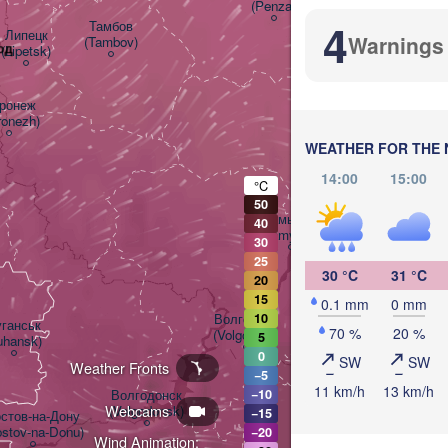
(Penza)
4
Тамбов

Липецк

Warnings
(Tambov)
од
(Lipetsk)
Балаково

(Balakovo)
ронеж

Саратов

ronezh)
(Saratov)
WEATHER FOR THE 
14:00
15:00
°C
50
Камышин

40
(Kamyshin)
30
25
30 °C
31 °C
20
15
0.1 mm
0 mm
Волгоград

10
ганськ

70 %
20 %
(Volgograd)
5
uhansk)
0
SW
SW
Weather Fronts
−5
11 km/h
13 km/h
Волгодонск

−10
Webcams
(Volgodonsk)
−15
стов-на-Дону

ostov-na-Donu)
−20
Wind Animation: