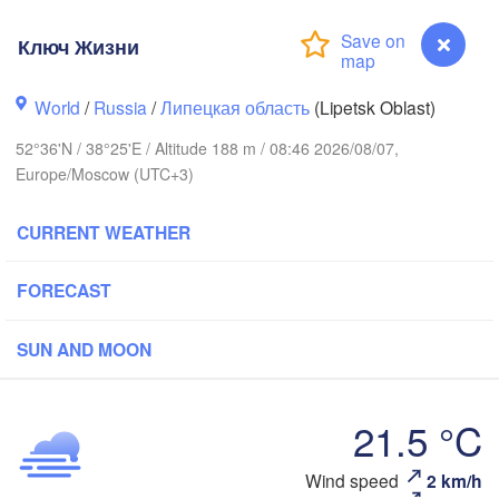
Ярославль

(Yaroslavl)
Ключ Жизни
Тверь

World
/
Russia
/
Липецкая область
(Lipetsk Oblast)
(Tver)
Нижн
52°36'N / 38°25'E / Altitude 188 m / 08:46 2026/08/07,
Владимир

(Niz
Europe/Moscow (UTC+3)
(Vladimir)
Москва

(Moscow)
CURRENT WEATHER
Рязань

FORECAST
(Ryazan)
Тула

SUN AND MOON
(Tula)
Брянск

21.5 °C
(Bryansk)
Орёл

(Oryol)
Тамбов

Липецк

(Tambov)
Wind speed
2 km/h
Ключ Жизни
(Lipetsk)