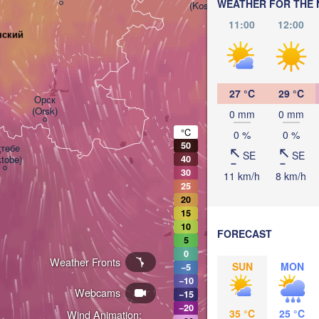
WEATHER FOR THE 
(Kostanay)
11:00
12:00
нский
27 °C
29 °C
Орск

(Orsk)
0 mm
0 mm
°C
0 %
0 %
50
төбе

SE
SE
ktobe)
40
30
11 km/h
8 km/h
25
20
15
10
FORECAST
5
0
Weather Fronts
SUN
MON
−5
KAZAKHS
−10
Webcams
−15
−20
35 °C
25 °C
Wind Animation: