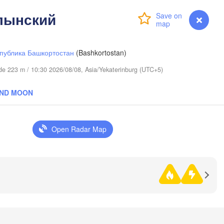
лынский
Login
Premium
myVentusky
Forecast
публика Башкортостан
(Bashkortostan)
tude 223 m / 10:30 2026/08/08, Asia/Yekaterinburg (UTC+5)
AND MOON
Open Radar Map
Омск

Петропавл

(Omsk)
(Petropavl)
Көкшетау
