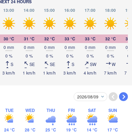
(Kökşetaw)
NEXT 24 HOURS
13:00
14:00
15:00
16:00
17:00
18:00
19:
Пав
(Pa
Екібастұз

(Ekibastuz)
30 °C
31 °C
32 °C
33 °C
33 °C
32 °C
31 
H
Астана

0 mm
0 mm
0 mm
0 mm
0 mm
0 mm
0 
(Astana)
0 %
0 %
0 %
0 %
0 %
0 %
0 
S
SE
SE
S
SW
W
Қарағанды

3 km/h
1 km/h
1 km/h
3 km/h
4 km/h
7 km/h
7 k
(Qarağandy)
TUE
WED
THU
FRI
SAT
SUN
Жезқазған

TAN
(Jezqazğan)
24 °C
28 °C
25 °C
19 °C
14 °C
17 °C