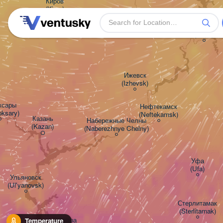
Киров

(Kirov)
Пермь

(Perm)
Ижевск

(Izhevsk)
сары

Нефтекамск

ksary)
(Neftekamsk)
Казань

Набережные Челны

(Kazan)
(Naberezhnye Chelny)
Уфа

(Ufa)
Ульяновск

(Ul'yanovsk)
Стерлитамак

(Sterlitamak)
Самара

Temperature