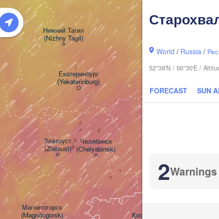
Старохва
Нижний Тагил

(Nizhny Tagil)
World
/
Russia
/
Рес
Тюмень

52°38'N / 56°30'E / Alti
(Tyumen)
Екатеринбург

(Yekaterinburg)
FORECAST
SUN 
Курган

(Kurgan)
Златоуст

Челябинск

(Zlatoust)
(Chelyabinsk)
2
Warnings
Магнитогорск

(Magnitogorsk)
Қостанай
