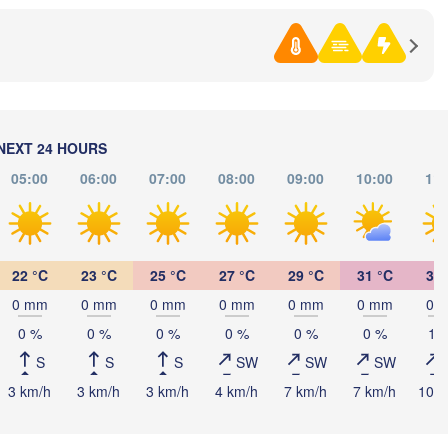
Samara)
Оренбург

(Orenburg)
Орск

Орал

NEXT 24 HOURS
(Orsk)
(Oral)
05:00
06:00
07:00
08:00
09:00
10:00
11:
Ақтөбе

(Aktobe)
22 °C
23 °C
25 °C
27 °C
29 °C
31 °C
32 
0 mm
0 mm
0 mm
0 mm
0 mm
0 mm
0 
0 %
0 %
0 %
0 %
0 %
0 %
10
S
S
S
SW
SW
SW
3 km/h
3 km/h
3 km/h
4 km/h
7 km/h
7 km/h
10 k
Атырау

(Atıraw)