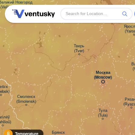
Великий Новгород

(Veliky Novgorod)
Яросла
(Yaros
Тверь

(Tver)
В
(
Москва

(Moscow)
ебск

iebsk)
Смоленск

Рязань
(Smolensk)
(Ryaz
Тула

(Tula)
гілёў

hilioŭ)
Брянск

Temperature