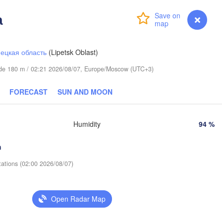
в

ov)
а
Login
Premium
myVentusky
Forecast
Пермь

Нижн
(Perm)
(Niz
ецкая область
(Lipetsk Oblast)
itude 180 m / 02:21 2026/08/07, Europe/Moscow (UTC+3)
Ижевск

(Izhevsk)
FORECAST
SUN AND MOON
Нефтекамск

(Neftekamsk)
Набережные Челны

Humidity
94 %
(Naberezhnye Chelny)
Злат
h
(Zla
Уфа

tations (02:00 2026/08/07)
H
(Ufa)
Open Radar Map
Стерлитамак

(Sterlitamak)
Магнитогорск
(Magnitogors
амара
