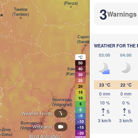
(Penza)
(
3
Тамбов

Warnings
(Tambov)
ка
Балаково

(Balakovo)
Саратов

(Saratov)
WEATHER FOR THE 
03:00
04:00
°C
50
Камышин

40
(Kamyshin)
30
25
23 °C
22 °C
20
15
0 mm
0 mm
10
Волгоград

10 %
0 %
5
(Volgograd)
0
S
S
Weather Fronts
−5
3 km/h
3 km/h
−10
Волгодонск

Webcams
−15
(Volgodonsk)
-Дону

−20
a-Donu)
Wind Animation: