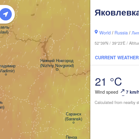
Киро
(Kir
Яковлевк
вль

lavl)
World
/
Russia
/
Лип
52°39'N / 39°23'E / Alt
CURRENT WEATHER
Нижний Новгород

(Nizhny Novgorod)
ладимир

Чебоксары

Vladimir)
(Cheboksary)
Казань

21 °C
(Kazan)
Wind speed
7 km/


Calculated from nearby s
an)
Ульяновск

Саранск

(Ul'yanovsk)
(Saransk)
Пенза

С