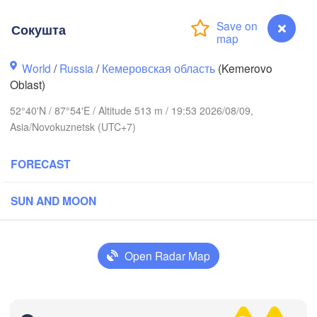
Сокушта
World
/
Russia
/
Кемеровская область
(Kemerovo
Томск

Oblast)
(Tomsk)
Ачинск

(Achinsk)
Красн
52°40'N / 87°54'E / Altitude 513 m / 19:53 2026/08/09,
(Krasn
Asia/Novokuznetsk (UTC+7)
Кемерово

(Kemerovo)
FORECAST
ирск

birsk)
SUN AND MOON
Новокузнецк

Абакан

(Novokuznetsk)
(Abakan)
Open Radar Map
Барнаул

(Barnaul)
Бийск

Сокушта
(Biysk)