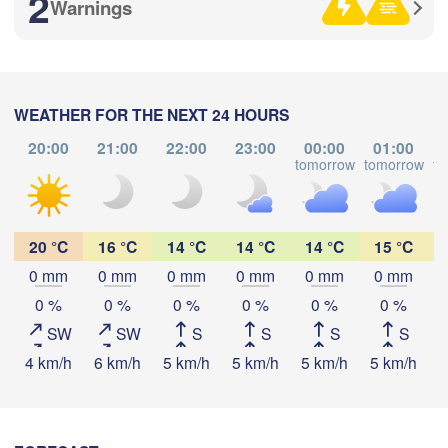
2
Warnings
WEATHER FOR THE NEXT 24 HOURS
20:00
21:00
22:00
23:00
00:00
01:00
tomorrow
tomorrow
to
н

Download App
en)
Temperature
20 °C
16 °C
14 °C
14 °C
14 °C
15 °C
0 mm
0 mm
0 mm
0 mm
0 mm
0 mm
2 m above ground
0 %
0 %
0 %
0 %
0 %
0 %
阿勒泰市

(Altay)
SW
SW
S
S
S
S
Th
Fr
Sa
Su
Mo
Tu
We
4 km/h
6 km/h
5 km/h
5 km/h
5 km/h
5 km/h
5
Aug 06
Aug 07
Aug 08
Aug 09
Aug 10
Aug 11
Aug 12
额敏县

10
11
12
13
14
15
16
in/Dörbiljin)
:00
:00
:00
:00
:00
:00
:00