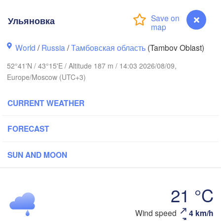
Ярославль

(Yaroslavl)
Ульяновка
World
/
Russia
/
Тамбовская область
(Tambov Oblast)
Нижний Новгород

52°41'N / 43°15'E / Altitude 187 m / 14:03 2026/08/09,
Владимир

Чебоксары

(Nizhny Novgorod)
Europe/Moscow (UTC+3)
(Vladimir)
(Cheboksary
)
CURRENT WEATHER
FORECAST
Рязань

(Ryazan)
Улья
Саранск

(Ul'
SUN AND MOON
(Saransk)
Пенза

21 °C
(Penza)
Тамбов

Липецк

Wind speed
4 km/h
(Tambov)
Ульяновка
(Lipetsk)