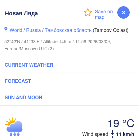
Ярославль

Новая Ляда
(Yaroslavl)
World
/
Russia
/
Тамбовская область
(Tambov Oblast)
Нижний Новгород

52°42'N / 41°38'E / Altitude 145 m / 11:58 2026/08/09,
Владимир

Ч
(Nizhny Novgorod)
Europe/Moscow (UTC+3)
(Vladimir)
(C
Москва

(Moscow)
CURRENT WEATHER
FORECAST
Рязань

(Ryazan)
Тула

Саранск

SUN AND MOON
(Tula)
(Saransk)
Пенза

19 °C
(Penza)
Липецк

Wind speed
11 km/h
Новая Ляда
(Lipetsk)