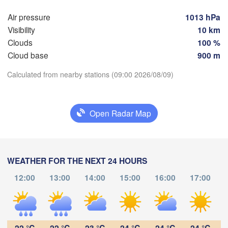
Air pressure
1013 hPa
Воронеж

Саратов
Visibility
10 km
(Voronezh)
Старый Оскол

(Saratov
Clouds
100 %
(Stary Oskol)
Cloud base
900 m
Calculated from nearby stations (09:00 2026/08/09)
Камышин

Download App
(Kamyshin)
)
Open Radar Map
Temperature
Волгоград

Луганськ

(Volgograd)
(Luhansk)
2 m above ground
Донецьк

WEATHER FOR THE NEXT 24 HOURS
(Donetsk)
Th
Fr
Sa
Su
Mo
Tu
We
Волгодонск

12:00
13:00
14:00
15:00
16:00
17:00
(Volgodonsk)
Ростов-на-Дону

Aug 06
Aug 07
Aug 08
Aug 09
Aug 10
Aug 11
Aug 12
(Rostov-na-Donu)
06
07
08
09
10
11
12
Элиста

:00
:00
:00
:00
:00
:00
:00
(Elista)
22 °C
22 °C
23 °C
24 °C
24 °C
24 °C