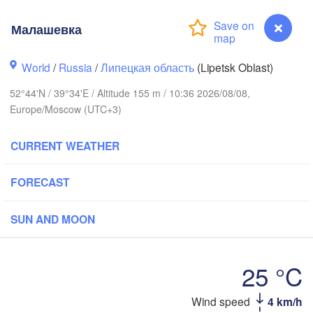
Ярославль

Малашевка
(Yaroslavl)
Тверь

World
/
Russia
/
Липецкая область
(Lipetsk Oblast)
(Tver)
Нижний Новг
52°44'N / 39°34'E / Altitude 155 m / 10:36 2026/08/08,
Владимир

(Nizhny Nov
Europe/Moscow (UTC+3)
(Vladimir)
Москва

(Moscow)
CURRENT WEATHER
FORECAST
Рязань

(Ryazan)
Тула

SUN AND MOON
(Tula)


25 °C
sk)
Орёл

(Oryol)
Тамбов

Wind speed
4 km/h
Малашевка
(Tambov)