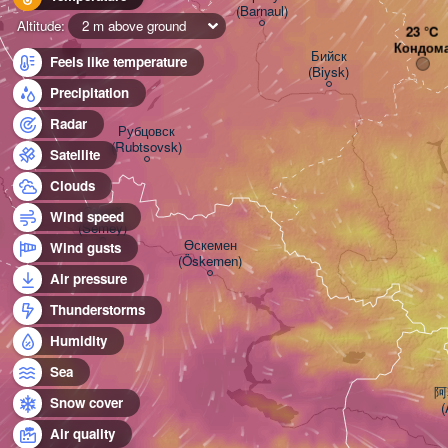
(Barnaul)
Altitude:
2 m above ground
Кондом
Бийск

Feels like temperature
(Biysk)
Precipitation
Radar
Рубцовск

(Rubtsovsk)
Satellite
Clouds
Семей

Wind speed
(Semey)
Өскемен

Wind gusts
(Öskemen)
Air pressure
Thunderstorms
Humidity
Sea
阿
Snow cover
(
Air quality