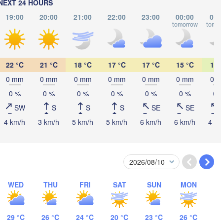
NEXT 24 HOURS
19:00
20:00
21:00
22:00
23:00
00:00
01:
tomorrow
tomo
Иркутск

(Irkutsk)
Улан
(Ula
22 °C
21 °C
18 °C
17 °C
17 °C
15 °C
14 
0 mm
0 mm
0 mm
0 mm
0 mm
0 mm
0 
0 %
0 %
0 %
0 %
0 %
0 %
0 
SW
S
S
S
SE
SE
4 km/h
3 km/h
5 km/h
5 km/h
6 km/h
6 km/h
4 k
WED
THU
FRI
SAT
SUN
MON
Улаанбаатар
(Ulaanbaata
29 °C
26 °C
24 °C
20 °C
23 °C
26 °C