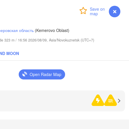
Login
Premium
myVentusky
Forecast
еровская область
(Kemerovo Oblast)
tude 323 m / 16:56 2026/08/09, Asia/Novokuznetsk (UTC+7)
AND MOON
Братск

(Bratsk)
Open Radar Map