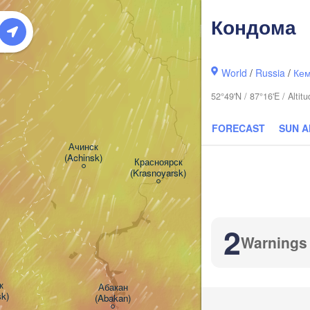
Кондома
World
/
Russia
/
Кем
52°49'N / 87°16'E / Alti
FORECAST
SUN 
Ачинск

(Achinsk)
Красноярск

(Krasnoyarsk)
2
Warnings


Абакан

k)
H
(Abakan)