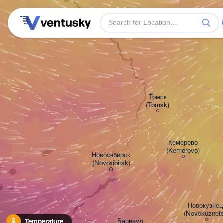
Томск

(Tomsk)
Кемерово

(Kemerovo)
Новосибирск

(Novosibirsk)
Новокузнецк
(Novokuznets
Барнаул

Temperature