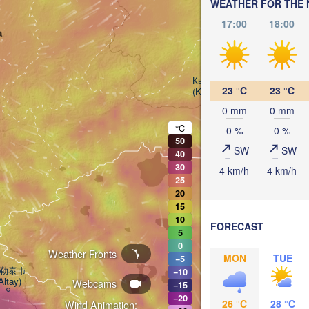
WEATHER FOR THE 
17:00
18:00
а
Кызыл

23 °C
23 °C
(Kyzyl)
0 mm
0 mm
°C
0 %
0 %
50
SW
SW
40
30
4 km/h
4 km/h
25
20
15
10
FORECAST
5
0
Weather Fronts
MON
TUE
−5
勒泰市

−10
Altay)
Webcams
−15
−20
26 °C
28 °C
Wind Animation: