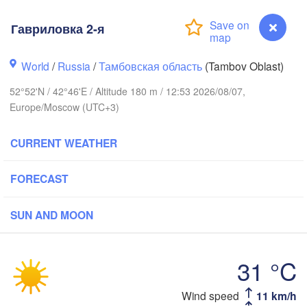
Ярославль

Гавриловка 2-я
(Yaroslavl)
World
/
Russia
/
Тамбовская область
(Tambov Oblast)
52°52'N / 42°46'E / Altitude 180 m / 12:53 2026/08/07,
Нижний Новгород

Europe/Moscow (UTC+3)
Владимир

Чебоксар
(Nizhny Novgorod)
(Vladimir)
(Cheboks
а

ow)
CURRENT WEATHER
FORECAST
Рязань

(Ryazan)
SUN AND MOON


Саранск

(
a)
(Saransk)
31 °C
Пенза

(Penza)
Тамбов

Wind speed
11 km/h
Гавриловка 2-я
Липецк

(Tambov)