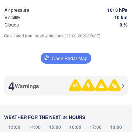
(Lipetsk)
Бала
Air pressure
1013 hPa
(Bal
Visibility
10 km
Воронеж

Саратов

(Voronezh)
Clouds
0 %
Оскол

(Saratov)
 Oskol)
Calculated from nearby stations (12:00 2026/08/07)
Download App
Камышин

(Kamyshin)
Open Radar Map
Temperature
Волгоград

4
Луганськ

Warnings
(Volgograd)
2 m above ground
(Luhansk)
цьк

etsk)
Tu
We
Th
Fr
Sa
Su
Mo
Волгодонск

Aug 04
Aug 05
Aug 06
Aug 07
Aug 08
Aug 09
Aug 10
(Volgodonsk)
Ростов-на-Дону

(Rostov-na-Donu)
WEATHER FOR THE NEXT 24 HOURS
07
08
09
10
11
12
13
:00
:00
:00
:00
:00
:00
:00
Аст
Элиста

13:00
14:00
15:00
16:00
17:00
18:00
(As
(Elista)