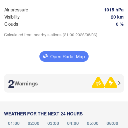
(Lipetsk)
Air pressure
1015 hPa
Курск

Visibility
20 km
Воронеж

Са
Kursk)
(Voronezh)
Clouds
0 %
Старый Оскол

(S
(Stary Oskol)
Calculated from nearby stations (21:00 2026/08/06)
Download App
Камыши
арків

(Kamys
Open Radar Map
harkiv)
Temperature
2
Волгоград

Луганськ

Warnings
2 m above ground
(Volgograd)
(Luhansk)
Донецьк

Mo
Tu
We
Th
Fr
Sa
Su
(Donetsk)
Волгодонск

Aug 03
Aug 04
Aug 05
Aug 06
Aug 07
Aug 08
Aug 09
(Volgodonsk)
Ростов-на-Дону

(Rostov-na-Donu)
ь

WEATHER FOR THE NEXT 24 HOURS
18
19
20
21
22
23
00
ol)
:00
:00
:00
:00
:00
:00
:00
01:00
02:00
03:00
04:00
05:00
06:00
Элиста
