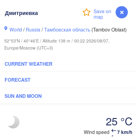
Ярославль

Дмитриевка
(Yaroslavl)
World
/
Russia
/
Тамбовская область
(Tambov Oblast)
рь

ver)
52°53'N / 40°46'E / Altitude 138 m / 00:22 2026/08/07,
Нижний Новгород

Europe/Moscow (UTC+3)
Владимир

(Nizhny Novgorod)
(Vladimir)
Москва

CURRENT WEATHER
(Moscow)
FORECAST
Рязань

(Ryazan)
SUN AND MOON
Тула

Саранск
(Tula)
(Sarans
25 °C
Пенза

рёл

(Penza)
Oryol)
Wind speed
7 km/h
Дмитриевка
Липецк
