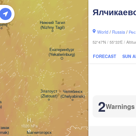
Ялчикаев
рмь

Нижний Тагил

erm)
(Nizhny Tagil)
World
/
Russia
/
Рес
Тюмень
52°47'N / 55°33'E / Alti
(Tyumen
Екатеринбург

(Yekaterinburg)
FORECAST
SUN 
Курган

(Kurgan)
Златоуст

Челябинск

(Zlatoust)
(Chelyabinsk)
2


Warnings
a)
H
амак

tamak)
Магнитогорск
