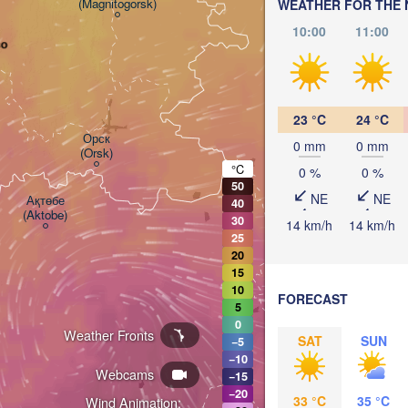
(Magnitogorsk)
Қостанай

WEATHER FOR THE 
(Kostanay)
10:00
11:00
во
23 °C
24 °C
Орск

0 mm
0 mm
(Orsk)
°C
0 %
0 %
50
NE
NE
Ақтөбе

40
(Aktobe)
30
14 km/h
14 km/h
25
20
15
10
FORECAST
5
0
Weather Fronts
SAT
SUN
−5
−10
KA
Webcams
−15
−20
33 °C
35 °C
Wind Animation: