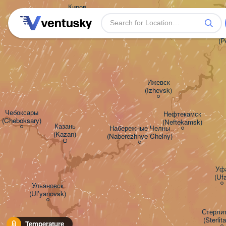
Киров

(Kirov)
Пе
(P
Ижевск

(Izhevsk)
Чебоксары

Нефтекамск

(Cheboksary)
(Neftekamsk)
Казань

Набережные Челны

(Kazan)
(Naberezhnye Chelny)
Уфа
(Uf
Ульяновск

(Ul'yanovsk)
Стерлит
(Sterli
Temperature