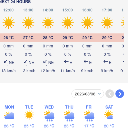
NEXT 24 HOURS
(Kökşetaw)
12:00
13:00
14:00
15:00
16:00
17:00
18:
Екібастұз
(Ekibastu
26 °C
27 °C
28 °C
29 °C
29 °C
29 °C
29 
Астана

0 mm
0 mm
0 mm
0 mm
0 mm
0 mm
0 
(Astana)
0 %
0 %
0 %
0 %
0 %
0 %
0 
NE
NE
NE
E
E
E
13 km/h
13 km/h
12 km/h
11 km/h
9 km/h
9 km/h
9 k
Қарағанды

(Qarağandy)
MON
TUE
WED
THU
FRI
SAT
Жезқазған

ZAKHSTAN
(Jezqazğan)
26 °C
25 °C
26 °C
23 °C
17 °C
20 °C