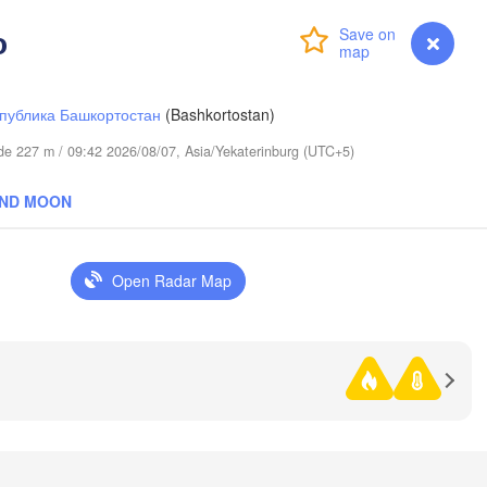
о
Login
Premium
myVentusky
Forecast
публика Башкортостан
(Bashkortostan)


tude 227 m / 09:42 2026/08/07, Asia/Yekaterinburg (UTC+5)
)
AND MOON
Open Radar Map
Омск

Петропавл

(Omsk)
(Petropavl)
Көкшетау
