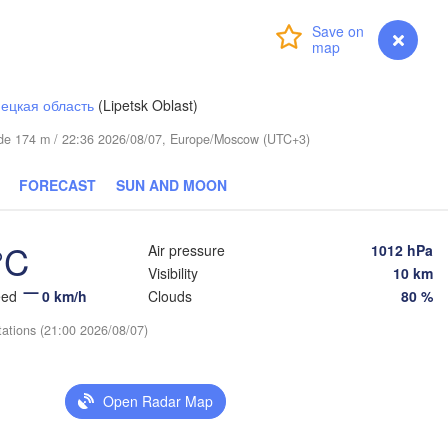
ов

Login
Premium
myVentusky
Forecast
rov)
Пермь

Ниж
(Perm)
(Ni
ецкая область
(Lipetsk Oblast)
itude 174 m / 22:36 2026/08/07, Europe/Moscow (UTC+3)
Ижевск

FORECAST
SUN AND MOON
(Izhevsk)
Нефтекамск

°C
Air pressure
1012 hPa
(Neftekamsk)
Набережные Челны

Visibility
10 km
(Naberezhnye Chelny)
eed
0 km/h
Clouds
80 %
Зла
(Zl
tations (21:00 2026/08/07)
Уфа

(Ufa)
Open Radar Map
Стерлитамак

(Sterlitamak)
Магнитогор