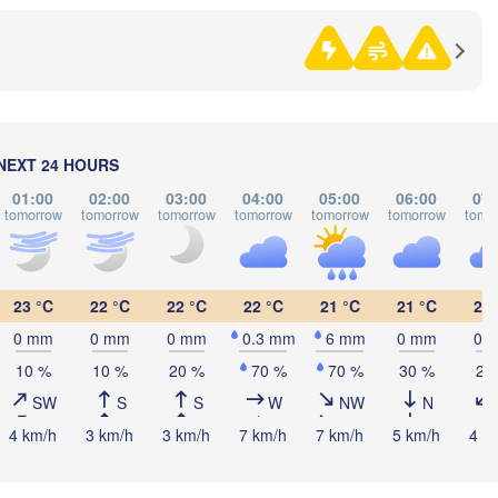
(Magnitogo
Самара

(Samara)
Оренбург

(Orenburg)
NEXT 24 HOURS
Орск

Орал

(Orsk)
01:00
02:00
03:00
04:00
05:00
06:00
07:
(Oral)
tomorrow
tomorrow
tomorrow
tomorrow
tomorrow
tomorrow
tomo
Ақтөбе

(Aktobe)
23 °C
22 °C
22 °C
22 °C
21 °C
21 °C
22 
0 mm
0 mm
0 mm
0.3 mm
6 mm
0 mm
0 
10 %
10 %
20 %
70 %
70 %
30 %
20
SW
S
S
W
NW
N
4 km/h
3 km/h
3 km/h
7 km/h
7 km/h
5 km/h
4 k
Атырау
