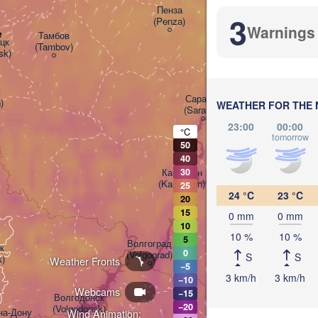
Пенза

3
(Penza)
Warnings
e
Тамбов

к

(Tambov)
sk)
Балаково

(Balakovo)


Саратов

)
WEATHER FOR THE 
(Saratov)
23:00
00:00
°C
tomorrow
50
40
Камышин

30
(Kamyshin)
25
24 °C
23 °C
20
15
0 mm
0 mm
10
10 %
10 %
5
Волгоград



0
(Volgograd)
S
S
k)
Weather Fronts
−5
3 km/h
3 km/h
−10
Webcams
−15
Волгодонск

−20
(Volgodonsk)
а-Дону

Wind Animation: