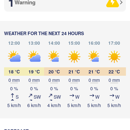
1
Warning
(Biysk)
WEATHER FOR THE NEXT 24 HOURS
12:00
13:00
14:00
15:00
16:00
17:00
Download App
ен

men)
Temperature
18 °C
19 °C
20 °C
21 °C
21 °C
22 °C
0 mm
0 mm
0 mm
0 mm
0 mm
0 mm
2 m above ground
0 %
0 %
0 %
0 %
0 %
0 %
S
SW
SW
W
W
W
Th
Fr
Sa
Su
阿勒泰市

Mo
Tu
We
(Altay)
5 km/h
6 km/h
4 km/h
5 km/h
5 km/h
5 km/h
5
Aug 06
Aug 07
Aug 08
Aug 09
Aug 10
Aug 11
Aug 12
01
02
03
04
05
06
07
:00
:00
:00
:00
:00
:00
:00
额敏县

min/Dörbiljin)