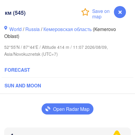
км (545)
World
/
Russia
/
Кемеровская область
(Kemerovo
Oblast)
Томск

(Tomsk)
Ачинск

52°55'N / 87°44'E / Altitude 414 m / 11:07 2026/08/09,
(Achinsk)
Крас
Asia/Novokuznetsk (UTC+7)
(Kras
Кемерово

FORECAST
(Kemerovo)
ибирск

sibirsk)
SUN AND MOON
Новокузнецк

Абакан

Open Radar Map
(Novokuznetsk)
(Abakan)
Барнаул

(Barnaul)
км (545)
Бийск
