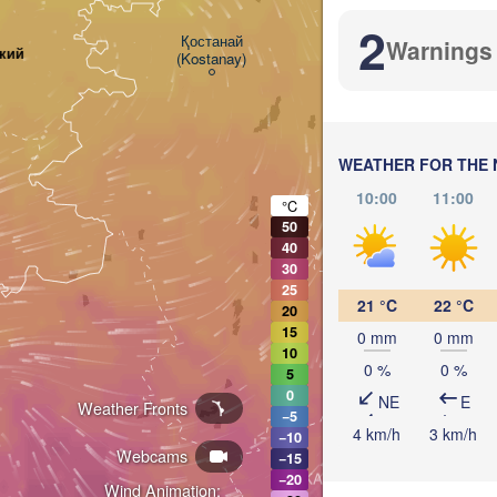
2
Көкш
Қостанай

Warnings
кий
(Kök
(Kostanay)
WEATHER FOR THE 
10:00
11:00
°C
50
40
30
25
21 °C
22 °C
20
15
0 mm
0 mm
10
0 %
0 %
5
0
NE
E
Weather Fronts
−5
4 km/h
3 km/h
−10
Webcams
−15
Жезқазған

KAZAKHSTAN
−20
(Jezqazğan)
Wind Animation: