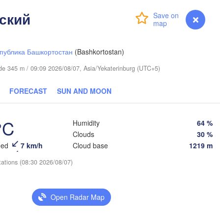
ский
Login
Premium
myVentusky
Forecast
публика Башкортостан
(Bashkortostan)
tude 345 m / 09:09 2026/08/07, Asia/Yekaterinburg (UTC+5)
FORECAST
SUN AND MOON
°C
Humidity
64 %
Clouds
30 %
eed
7 km/h
Cloud base
1219 m
tations (08:30 2026/08/07)
Омск

авл

(Omsk)
pavl)
Open Radar Map