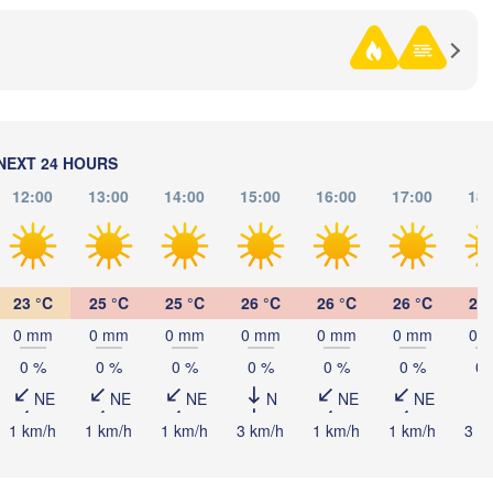
етау

şetaw)
Павлодар

(Pavlodar)
Екібастұз

NEXT 24 HOURS
(Ekibastuz)
12:00
13:00
14:00
15:00
16:00
17:00
18:
Астана

(Astana)
23 °C
25 °C
25 °C
26 °C
26 °C
26 °C
26 
Қарағанды

(Qarağandy)
0 mm
0 mm
0 mm
0 mm
0 mm
0 mm
0 
0 %
0 %
0 %
0 %
0 %
0 %
0 
NE
NE
NE
N
NE
NE
1 km/h
1 km/h
1 km/h
3 km/h
1 km/h
1 km/h
3 k