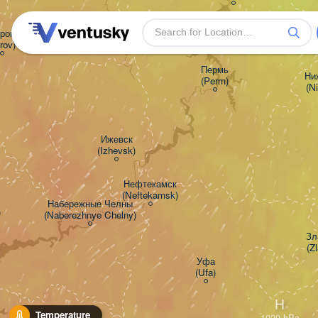
ров

irov)
Пермь

Ниж
(Perm)
(N
Ижевск

(Izhevsk)
Нефтекамск

(Neftekamsk)
Набережные Челны

)
(Naberezhnye Chelny)
Зла
(Zl
Уфа

(Ufa)
H
Temperature