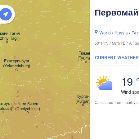
Первомай
World
/
Russia
/
Рес
ний Тагил

izhny Tagil)
53°14'N / 58°51'E / Alti
Тюмень

CURRENT WEATHER
(Tyumen)
Екатеринбург

(Yekaterinburg)
19 
Wind sp
Курган

(Kurgan)
Calculated from nearby s
тоуст

Челябинск

atoust)
(Chelyabinsk)
Петроп
(Petro