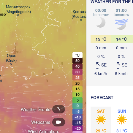
WEATHER FOR THE 
Магнитогорск

00:00
01:00
(Magnitogorsk)
Қостанай

ово
tomorrow
tomorrow
(Kostanay)
15 °C
14 °C
0 mm
0 mm
°C
Орск

0 %
0 %
(Orsk)
50
SE
SE
40
30
6 km/h
6 km/h


25
)
20
15
10
FORECAST
5
0
Weather Fronts
SAT
SUN
−5
−10
Webcams
−15
Жез
−20
KAZAKHSTAN
29 °C
31 °C
Wind Animation:
(Je