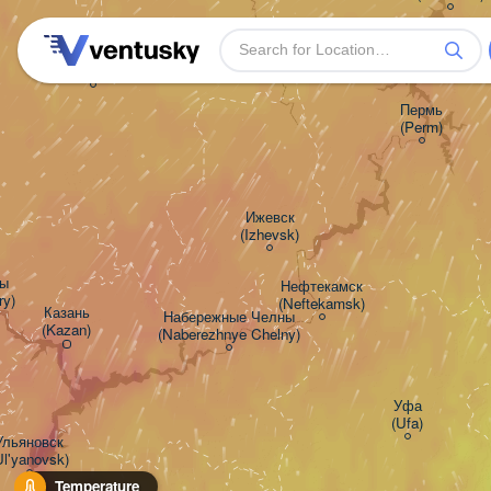
Киров

(Kirov)
Пермь

(Perm)
Ижевск

(Izhevsk)


Нефтекамск

ry)
(Neftekamsk)
Казань

Набережные Челны

(Kazan)
(Naberezhnye Chelny)
Уфа

(Ufa)
Ульяновск

Ul'yanovsk)
Temperature