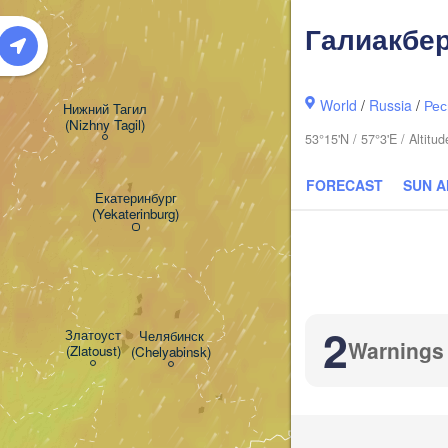
Галиакбе
World
/
Russia
/
Рес
Нижний Тагил

(Nizhny Tagil)
53°15'N / 57°3'E / Altit
Тюмень

FORECAST
SUN 
(Tyumen)
Екатеринбург

(Yekaterinburg)
Курган

2
(Kurgan)
Златоуст

Челябинск

Warnings
(Zlatoust)
(Chelyabinsk)