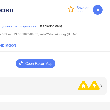
рово
Login
Premium
myVentusky
Forecast
публика Башкортостан
(Bashkortostan)
ude 389 m / 23:30 2026/08/07, Asia/Yekaterinburg (UTC+5)
AND MOON
Open Radar Map
Омск

Петропавл

(Omsk)
(Petropavl)