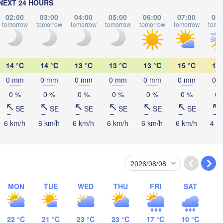
NEXT 24 HOURS
Көкшетау

02:00
03:00
04:00
05:00
06:00
07:00
08:
(Kökşetaw)
tomorrow
tomorrow
tomorrow
tomorrow
tomorrow
tomorrow
tomo
H
Павлодар
(Pavloda
14 °C
14 °C
13 °C
13 °C
13 °C
15 °C
18 
Екібастұз

0 mm
0 mm
0 mm
0 mm
0 mm
0 mm
0 
(Ekibastuz)
0 %
0 %
0 %
0 %
0 %
0 %
0 
Астана

(Astana)
SE
SE
SE
SE
SE
SE
6 km/h
6 km/h
6 km/h
6 km/h
6 km/h
6 km/h
4 k
Қарағанды

(Qarağandy)
MON
TUE
WED
THU
FRI
SAT
қазған

22 °C
21 °C
23 °C
23 °C
17 °C
10 °C
zqazğan)