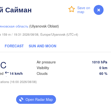
й Сайман
Login
Premium
myVentusky
Forecast
яновская область
(Ulyanovsk Oblast)
Нижний Тагил

(Nizhny Tagil)
ude 159 m / 19:31 2026/08/08, Europe/Ulyanovsk (UTC+4)
Тюмень

FORECAST
SUN AND MOON
(Tyumen)
Екатеринбург

(Yekaterinburg)
°C
Air pressure
1010 hPa
Visibility
0 km
eed
14 km/h
Clouds
60 %
Курган

(Kurgan)
tations (16:00 2026/08/08)
Златоуст

Челябинск

(Zlatoust)
(Chelyabinsk)
H
Open Radar Map