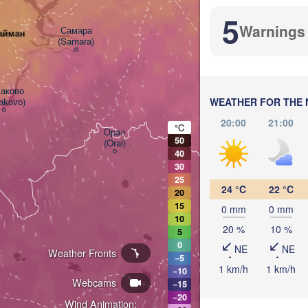
Стерлитамак

5
(Sterlitamak)
Warnings
Самара

айман
(Samara)
аково

akovo)
WEATHER FOR THE 
Оренбург

(Orenburg)
20:00
21:00
°C
Орал

50
(Oral)
40
30
Ақтөбе
25
(Aktob
24 °C
22 °C
20
15
0 mm
0 mm
10
20 %
10 %
5
0
NE
NE
Weather Fronts
−5
1 km/h
1 km/h
−10
Webcams
−15
−20
Wind Animation: