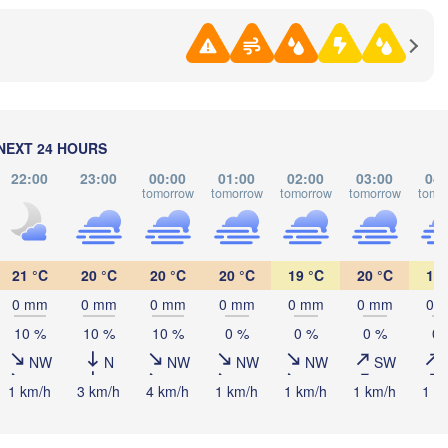
Магнитогорск

(Magnitogorsk)
Қостанай

(Kostanay)
NEXT 24 HOURS
22:00
23:00
00:00
01:00
02:00
03:00
04:
Орск

tomorrow
tomorrow
tomorrow
tomorrow
tomo
(Orsk)


e)
21 °C
20 °C
20 °C
20 °C
19 °C
20 °C
19 
0 mm
0 mm
0 mm
0 mm
0 mm
0 mm
0 
10 %
10 %
10 %
0 %
0 %
0 %
0 
NW
N
NW
NW
NW
SW
1 km/h
3 km/h
4 km/h
1 km/h
1 km/h
1 km/h
1 k
KAZAKHSTA