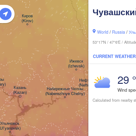
Чувашски
Киров

(Kirov)
Пермь

World
/
Russia
/
Уль
(Perm)
53°17'N / 47°6'E / Altit
CURRENT WEATHER
Ижевск

(Izhevsk)
29 
ы

Нефтекамск

ry)
(Neftekamsk)
Казань

Набережные Челны

Wind sp
(Kazan)
(Naberezhnye Chelny)
Calculated from nearby s
Уфа

(Ufa)
Ульяновск

(Ul'yanovsk)