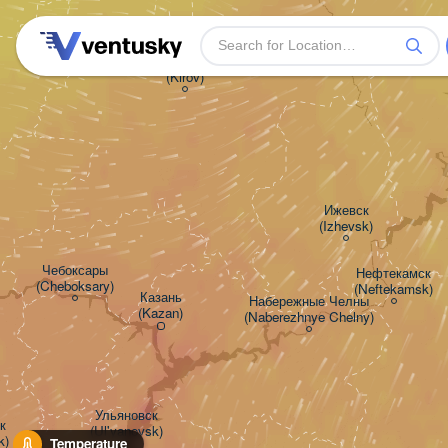
Киров

(Kirov)
Ижевск

(Izhevsk)
Чебоксары

Нефтекамск

(Cheboksary)
(Neftekamsk)
Казань

Набережные Челны

(Kazan)
(Naberezhnye Chelny)
Ульяновск



(Ul'yanovsk)
k)
Temperature