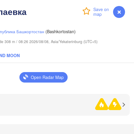
лаевка
Login
Premium
myVentusky
Forecast
публика Башкортостан
(Bashkortostan)
tude 308 m / 08:26 2026/08/08, Asia/Yekaterinburg (UTC+5)
мень

AND MOON
yumen)
Open Radar Map
ган

rgan)
Омск

Петропавл

(Omsk)
(Petropavl)