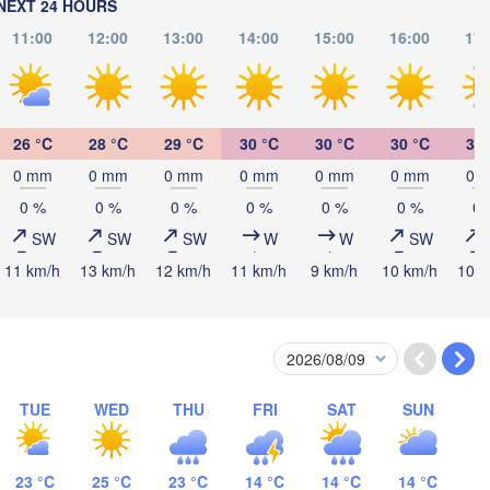
NEXT 24 HOURS
11:00
12:00
13:00
14:00
15:00
16:00
17:
Көкшетау

(Kökşetaw)
26 °C
28 °C
29 °C
30 °C
30 °C
30 °C
30 
H
0 mm
0 mm
0 mm
0 mm
0 mm
0 mm
0 
Екі
(Eki
0 %
0 %
0 %
0 %
0 %
0 %
0 
Астана

SW
SW
SW
W
W
SW
(Astana)
11 km/h
13 km/h
12 km/h
11 km/h
9 km/h
10 km/h
10 k
Қарағанды

(Qarağandy)
TUE
WED
THU
FRI
SAT
SUN
Жезқазған

23 °C
25 °C
23 °C
14 °C
14 °C
14 °C
KAZAKHSTAN