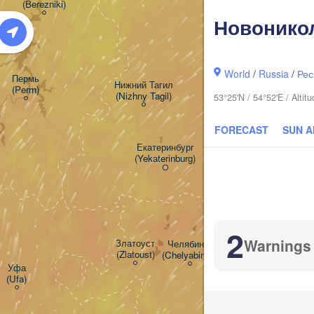
(Berezniki)
Новонико
World
/
Russia
/
Рес
Пермь

Нижний Тагил

(Perm)
(Nizhny Tagil)
53°25'N / 54°52'E / Alti
Тю
FORECAST
SUN 
(T
Екатеринбург

(Yekaterinburg)
Кур
2
(Ku
Warnings
Златоуст

Челябинск

(Zlatoust)
(Chelyabinsk)
Уфа

(Ufa)