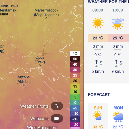
WEATHER FOR THE 
ерлитамак

09:00
10:00
terlitamak)
Магнитогорск

евка
(Magnitogorsk)
Қостанай

(Kostanay)
23 °C
25 °C
г

0 mm
0 mm
rg)
°C
0 %
0 %
Орск

50
(Orsk)
S
S
40
30
5 km/h
9 km/h
25
Ақтөбе

20
(Aktobe)
15
10
FORECAST
5
0
Weather Fronts
SUN
MON
−5
−10
Webcams
−15
−20
33 °C
23 °C
Wind Animation: