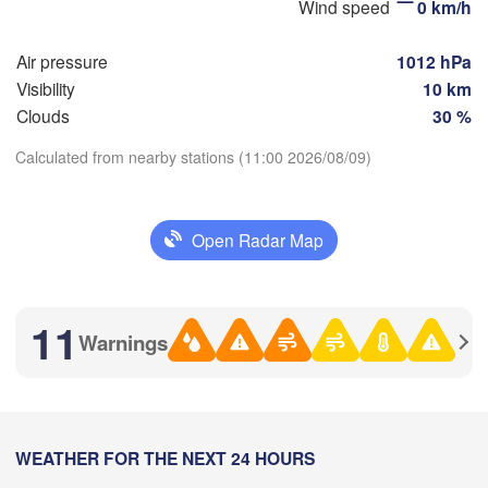
Wind speed
0 km/h
Air pressure
1012 hPa
Visibility
10 km
Оренбург

Clouds
30 %
(Orenburg)
Орск

л

Calculated from nearby stations (11:00 2026/08/09)
(Orsk)
al)
Download App
Ақтөбе

Open Radar Map
(Aktobe)
Temperature
2 m above ground
11
Warnings
Th
Fr
Sa
Su
Mo
Tu
We
Aug 06
Aug 07
Aug 08
Aug 09
Aug 10
Aug 11
Aug 12
07
08
09
10
11
12
13
:00
WEATHER FOR THE NEXT 24 HOURS
:00
:00
:00
:00
:00
:00
Атырау

(Atıraw)