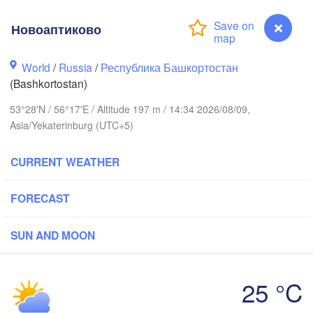
Новоаптиково
Пермь

Нижний Тагил

(Perm)
(Nizhny Tagil)
World
/
Russia
/
Республика Башкортостан
(Bashkortostan)
Ижевск

Екатеринбур
53°28'N / 56°17'E / Altitude 197 m / 14:34 2026/08/09,
(Izhevsk)
(Yekaterinb
Asia/Yekaterinburg (UTC+5)
Нефтекамск

(Neftekamsk)
CURRENT WEATHER
ережные Челны

berezhnye Chelny)
FORECAST
Златоуст

Челя
(Zlatoust)
(Chel
Уфа

SUN AND MOON
(Ufa)
25 °C
Магнитогорск

Новоаптиково
(Magnitogorsk)