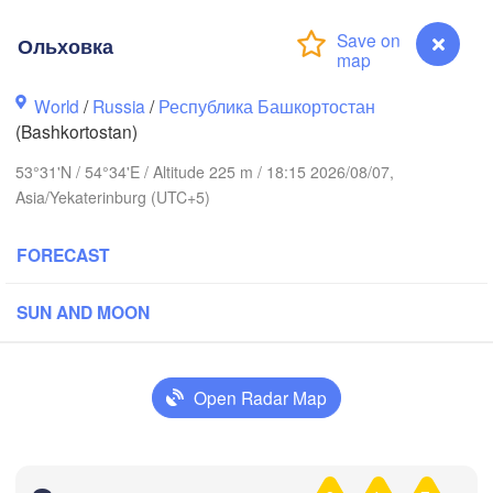
ов

rov)
Ольховка
Пермь

Ниж
(Perm)
(Ni
World
/
Russia
/
Республика Башкортостан
(Bashkortostan)
Ижевск

53°31'N / 54°34'E / Altitude 225 m / 18:15 2026/08/07,
(Izhevsk)
Asia/Yekaterinburg (UTC+5)
Нефтекамск

FORECAST
(Neftekamsk)
Набережные Челны

)
(Naberezhnye Chelny)
SUN AND MOON
Зла
(Zl
Уфа

(Ufa)
Open Radar Map
Стерлитамак

Магнитогор
(Sterlitamak)
Ольховка
Самара

(Magnitogo