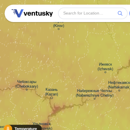
Киров

(Kirov)
Ижевск

(Izhevsk)
Чебоксары

Нефтекамск

(Cheboksary)
(Neftekamsk
Казань

Набережные Челны

(Kazan)
(Naberezhnye Chelny)
Ульяновск

нск

(Ul'yanovsk)
Temperature