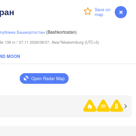
ран
Login
Premium
myVentusky
Forecast
публика Башкортостан
(Bashkortostan)
tude 139 m / 07:11 2026/08/07, Asia/Yekaterinburg (UTC+5)
AND MOON
Тюмень

(Tyumen)
Open Radar Map
Курган

(Kurgan)
Омск

Петропавл

(Omsk)
(Petropavl)