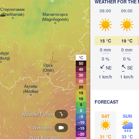
WEATHER FOR THE 
Стерлитамак

08:00
09:00
(Sterlitamak)
Магнитогорск

ран
(Magnitogorsk)
Қостанай

(Kostanay)
15 °C
19 °C
0 mm
0 mm
бург

°C
nburg)
0 %
0 %
50
Орск

NE
SE
40
(Orsk)
30
1 km/h
1 km/h
25
Ақтөбе

20
(Aktobe)
15
10
FORECAST
5
0
Weather Fronts
SAT
SUN
−5
−10
Webcams
−15
−20
31 °C
33 °C
Wind Animation: