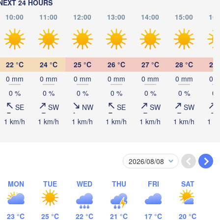
NEXT 24 HOURS
10:00
11:00
12:00
13:00
14:00
15:00
16:
Көкшетау

(Kökşetaw)
22 °C
24 °C
25 °C
26 °C
27 °C
28 °C
28 
0 mm
0 mm
0 mm
0 mm
0 mm
0 mm
0 
(
0 %
0 %
0 %
0 %
0 %
0 %
0 
Астана

SE
SW
NW
SE
SW
SW
(Astana)
1 km/h
1 km/h
1 km/h
1 km/h
1 km/h
1 km/h
1 k
Қарағанды

(Qarağandy)
MON
TUE
WED
THU
FRI
SAT
23 °C
25 °C
22 °C
21 °C
17 °C
20 °C