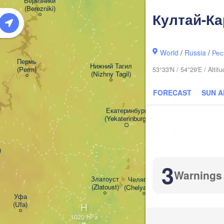
Березники

(Berezniki)
Култай-Ка
World
/
Russia
/
Рес
Пермь

Нижний Тагил

(Perm)
53°33'N / 54°29'E / Alti
(Nizhny Tagil)
FORECAST
SUN 
Екатеринбург

(Yekaterinburg)
)
3
Warnings
Златоуст

Челябинск

(Zlatoust)
(Chelyabinsk)
Уфа

(Ufa)
H