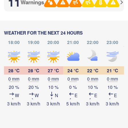
11
Warnings
(Samara)
Оренбург

WEATHER FOR THE NEXT 24 HOURS
(Orenburg)
Орск

Орал

18:00
19:00
20:00
21:00
22:00
23:00
(Orsk)
(Oral)
to
Download App
Ақтөбе

Temperature
(Aktobe)
28 °C
28 °C
27 °C
24 °C
22 °C
21 °C
0 mm
0 mm
0 mm
0 mm
0 mm
0 mm
2 m above ground
20 %
20 %
10 %
0 %
10 %
10 %
W
W
N
E
E
E
Th
Fr
Sa
Su
Mo
Tu
We
3 km/h
3 km/h
3 km/h
5 km/h
3 km/h
3 km/h
3
Aug 06
Aug 07
Aug 08
Aug 09
Aug 10
Aug 11
Aug 12
09
10
11
12
13
14
15
:00
:00
:00
:00
:00
:00
:00
Атырау

(Atıraw)