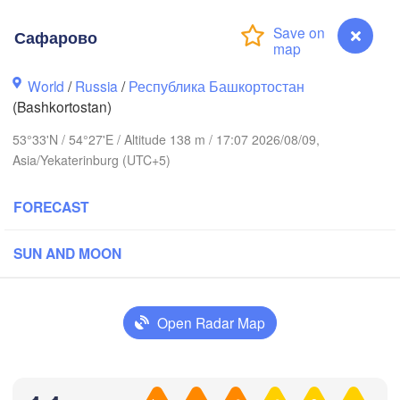
ров

irov)
Сафарово
Пермь

Ниж
(Perm)
(N
World
/
Russia
/
Республика Башкортостан
(Bashkortostan)
Ижевск

53°33'N / 54°27'E / Altitude 138 m / 17:07 2026/08/09,
(Izhevsk)
Asia/Yekaterinburg (UTC+5)
Нефтекамск

FORECAST
(Neftekamsk)


Набережные Челны

)
(Naberezhnye Chelny)
SUN AND MOON
Зл
(Z
Уфа

(Ufa)
Open Radar Map
Стерлитамак

Магнитого
(Sterlitamak)
Сафарово
Самара

(Magnitog