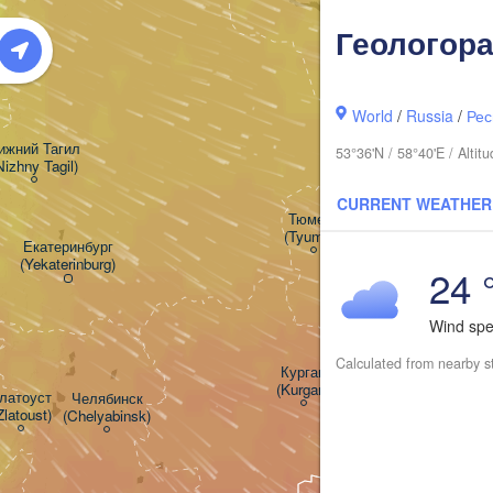
Геологор
World
/
Russia
/
Рес
ижний Тагил

53°36'N / 58°40'E / Alti
Nizhny Tagil)
CURRENT WEATHER
Тюмень

(Tyumen)
Екатеринбург

(Yekaterinburg)
24 
Wind sp
Calculated from nearby s
Курган

(Kurgan)
латоуст

Челябинск

Zlatoust)
(Chelyabinsk)
Петро
(Petr