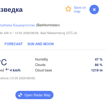
азведка
Login
Premium
myVentusky
Forecast
публика Башкортостан
(Bashkortostan)
tude 439 m / 13:53 2026/08/06, Asia/Yekaterinburg (UTC+5)
FORECAST
SUN AND MOON
°C
Humidity
47 %
Clouds
80 %
eed
4 km/h
Cloud base
1219 m
tations (13:30 2026/08/06)
Омск

павл

(Omsk)
opavl)
Open Radar Map