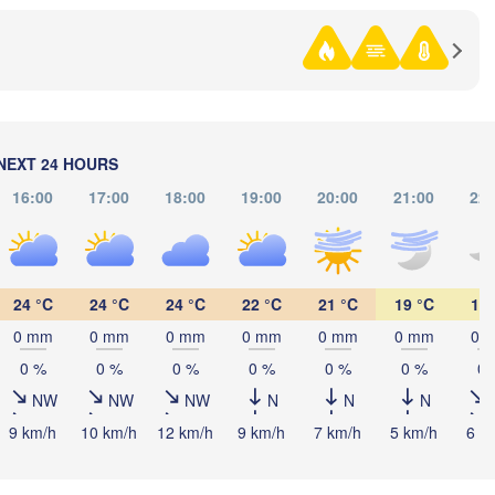
кшетау

kşetaw)
Павлодар

NEXT 24 HOURS
(Pavlodar)
Екібастұз

16:00
17:00
18:00
19:00
20:00
21:00
22:
(Ekibastuz)
Астана

(Astana)
24 °C
24 °C
24 °C
22 °C
21 °C
19 °C
16 
0 mm
0 mm
0 mm
0 mm
0 mm
0 mm
0 
Қарағанды

(Qarağandy)
0 %
0 %
0 %
0 %
0 %
0 %
0 
NW
NW
NW
N
N
N
9 km/h
10 km/h
12 km/h
9 km/h
7 km/h
5 km/h
6 k