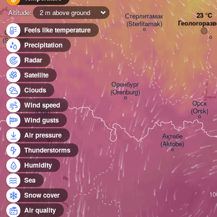
Altitude:
2 m above ground
Стерлитамак

Геологоразв
(Sterlitamak)
Feels like temperature
Самара

(Samara)
Precipitation
Radar
Satellite
Оренбург

Clouds
(Orenburg)
Орск

Орал

Wind speed
(Orsk)
(Oral)
Wind gusts
Air pressure
Ақтөбе

(Aktobe)
Thunderstorms
Humidity
Sea
Snow cover
Air quality