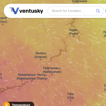
Березники

(Berezniki)
иров

Kirov)
Пермь

Н
(Perm)
(
Ижевск

(Izhevsk)
Нефтекамск

(Neftekamsk)


Набережные Челны

n)
(Naberezhnye Chelny)
З
(
Уфа

(Ufa)
Temperature