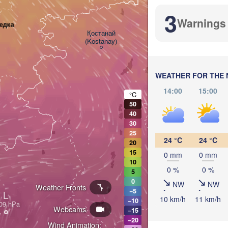
3
Warnings
едка
Кө
Қостанай

(Kö
(Kostanay)
WEATHER FOR THE 
14:00
15:00
°C
50
40
30
25
24 °C
24 °C
20
15
0 mm
0 mm
10
0 %
0 %
5
0
NW
NW
Weather Fronts
−5
L
10 km/h
11 km/h
−10
Webcams
−15
−20
Wind Animation: