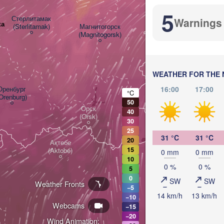
5
Стерлитамак

Warnings
ка
(Sterlitamak)
Магнитогорск

(Magnitogorsk)
Қостанай

(Kostanay)
WEATHER FOR THE 
16:00
17:00
Оренбург

°C
Orenburg)
50
Орск

40
(Orsk)
30
25
31 °C
31 °C
20
Ақтөбе

15
(Aktobe)
0 mm
0 mm
10
0 %
0 %
5
0
SW
SW
Weather Fronts
−5
14 km/h
13 km/h
−10
Webcams
−15
−20
Wind Animation: