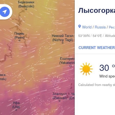
Березники

(Berezniki)
Лысогорк
World
/
Russia
/
Рес
Пермь

Нижний Тагил

53°39'N / 54°0'E / Altit
(Perm)
(Nizhny Tagil)
CURRENT WEATHER
Екатеринбург

(Yekaterinburg)
30 
ск

Wind sp
msk)
Calculated from nearby s
Златоуст

Челябинск

(Zlatoust)
(Chelyabinsk)
Уфа

(Ufa)