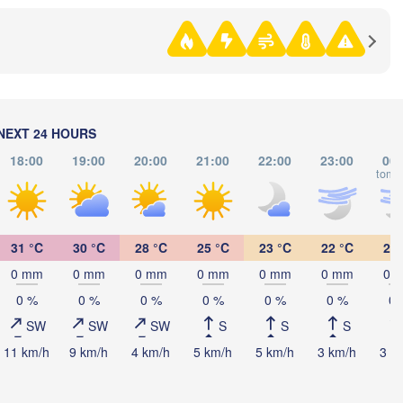
Көкшетау

(Kökşetaw)
NEXT 24 HOURS
18:00
19:00
20:00
21:00
22:00
23:00
00:
tomo
Астана

(Astana)
31 °C
30 °C
28 °C
25 °C
23 °C
22 °C
22 
0 mm
0 mm
0 mm
0 mm
0 mm
0 mm
0 
Қарағанды

0 %
0 %
0 %
0 %
0 %
0 %
0 
(Qarağandy)
SW
SW
SW
S
S
S
11 km/h
9 km/h
4 km/h
5 km/h
5 km/h
3 km/h
3 k