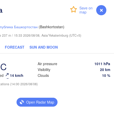
а
Login
Premium
myVentusky
Forecast
публика Башкортостан
(Bashkortostan)
ude 237 m / 15:33 2026/08/08, Asia/Yekaterinburg (UTC+5)
FORECAST
SUN AND MOON
Тюмень

(Tyumen)
°C
Air pressure
1011 hPa
Visibility
20 km
eed
14 km/h
Clouds
10 %
tations (14:00 2026/08/08)
Курган

(Kurgan)
Омск

Петропавл

(Omsk)
Open Radar Map
(Petropavl)