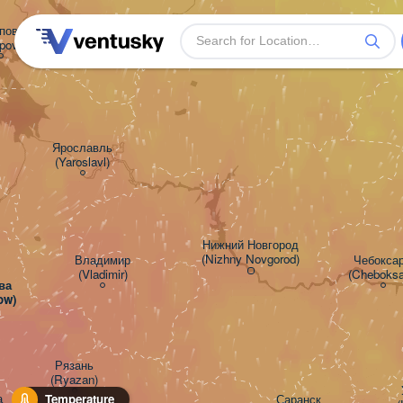
Вологда

овец

(Vologda)
povets)
Ярославль

(Yaroslavl)
Нижний Новгород

(Nizhny Novgorod)
Владимир

Чебоксары
(Vladimir)
(Cheboksa
а

ow)
Рязань

(Ryazan)


Саранск

Temperature