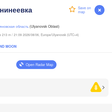
анинеевка
Login
Premium
myVentusky
Forecast
яновская область
(Ulyanovsk Oblast)
ude 213 m / 21:09 2026/08/06, Europe/Ulyanovsk (UTC+4)
Нижний Тагил

(Nizhny Tagil)
AND MOON
Тюмень

(Tyumen)
Екатеринбург

(Yekaterinburg)
Open Radar Map
Курган

(Kurgan)
Златоуст

Челябинск

(Zlatoust)
(Chelyabinsk)
H