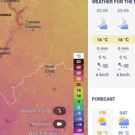
Ul'yanovsk)
WEATHER FOR THE 
22:00
23:00
Стерлитамак

неевка
(Sterlitamak)
Самара

(Samara)
18 °C
18 °C
ково

0 mm
0 mm
akovo)
Оренбург

°C
0 %
0 %
(Orenburg)
50
SE
SE
Орал

40
(Oral)
30
4 km/h
4 km/h
25
20
Ақтөбе
15
(Aktob
10
FORECAST
5
0
Weather Fronts
FRI
SAT
−5
−10
Webcams
−15
−20
30 °C
30 °C
Wind Animation: