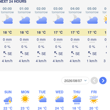
NEXT 24 HOURS
00:00
01:00
02:00
03:00
04:00
05:00
06:
tomorrow
tomorrow
tomorrow
tomorrow
tomorrow
tomorrow
tomo
Магнитогорск

(Magnitogorsk)
Қостанай

(Kostanay)
18 °C
18 °C
18 °C
17 °C
17 °C
17 °C
17 
0 mm
0 mm
0 mm
0 mm
0 mm
0 mm
0 
0 %
0 %
0 %
0 %
0 %
0 %
0 
Орск

SE
SE
SE
SE
SE
SE
(Orsk)
4 km/h
4 km/h
4 km/h
4 km/h
4 km/h
1 km/h
3 k


e)
SUN
MON
TUE
WED
THU
FRI
22 °C
23 °C
24 °C
24 °C
18 °C
20 °C