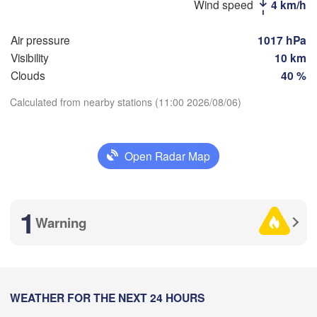
Wind speed
4 km/h
(Magnitogorsk)
Air pressure
1017 hPa
Visibility
10 km
Clouds
40 %
Оренбург

(Orenburg)
Calculated from nearby stations (11:00 2026/08/06)
Орск

Орал

(Orsk)
Download App
(Oral)
Open Radar Map
Ақтөбе

Temperature
(Aktobe)
2 m above ground
1
Warning
Mo
Tu
We
Th
Fr
Sa
Su
Aug 03
Aug 04
Aug 05
Aug 06
Aug 07
Aug 08
Aug 09
05
06
07
08
09
10
11
:00
WEATHER FOR THE NEXT 24 HOURS
:00
:00
:00
:00
:00
:00
Атырау
