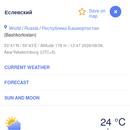
Еслевский
Пермь

Нижний Таги
(Perm)
(Nizhny Tag
World
/
Russia
/
Республика Башкортостан
(Bashkortostan)
53°41'N / 55°43'E / Altitude 178 m / 12:47 2026/08/06,
Ижевск

Екатери
Asia/Yekaterinburg (UTC+5)
(Izhevsk)
(Yekate
Нефтекамск

CURRENT WEATHER
(Neftekamsk)
Набережные Челны

(Naberezhnye Chelny)
FORECAST
Златоуст

(Zlatoust)
(
Уфа

SUN AND MOON
(Ufa)
24 °C
Еслевский
Магнитогорск
