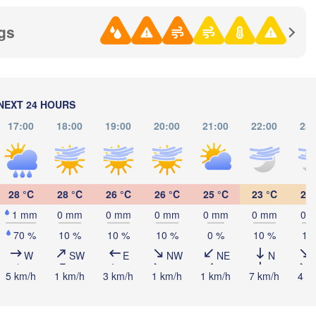
gs
Көкшетау

(Kökşetaw)
NEXT 24 HOURS
17:00
18:00
19:00
20:00
21:00
22:00
23:
(
Астана

(Astana)
28 °C
28 °C
26 °C
26 °C
25 °C
23 °C
21 
1 mm
0 mm
0 mm
0 mm
0 mm
0 mm
0 
Қарағанды

70 %
10 %
10 %
10 %
0 %
10 %
10
(Qarağandy)
W
SW
E
NW
NE
N
5 km/h
1 km/h
3 km/h
1 km/h
1 km/h
7 km/h
4 k