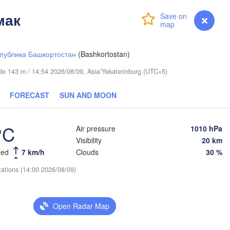
мак
Login
Premium
myVentusky
Forecast
публика Башкортостан
(Bashkortostan)
tude 143 m / 14:54 2026/08/09, Asia/Yekaterinburg (UTC+5)
FORECAST
SUN AND MOON
Тюмень

(Tyumen)
°C
Air pressure
1010 hPa
Visibility
20 km
eed
7 km/h
Clouds
30 %
tations (14:00 2026/08/09)
Курган

Kurgan)
Омск

Петропавл

(Omsk)
Open Radar Map
(Petropavl)