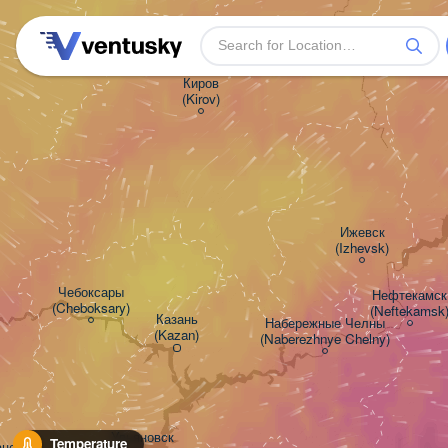
Киров

(Kirov)
Ижевск

(Izhevsk)
Чебоксары

Нефтекамск

(Cheboksary)
(Neftekamsk
Казань

Набережные Челны

(Kazan)
(Naberezhnye Chelny)
Ульяновск

Temperature
ск
