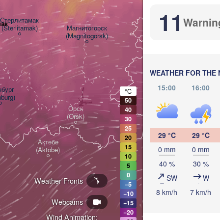
11
Warnin
Стерлитамак

мак
(Sterlitamak)
Магнитогорск

(Magnitogorsk)
Қостанай

(Kostanay)
L
WEATHER FOR THE 
15:00
16:00
бург

°C
nburg)
50
Орск

40
(Orsk)
30
25
29 °C
29 °C
20
Ақтөбе

15
0 mm
0 mm
(Aktobe)
10
40 %
30 %
5
0
SW
W
Weather Fronts
−5
8 km/h
7 km/h
−10
Webcams
−15
−20
Wind Animation: