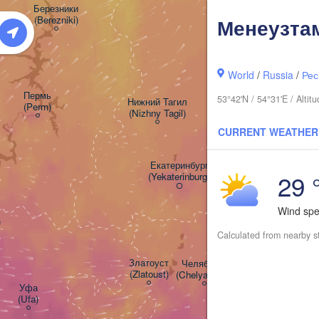
Березники

(Berezniki)
Менеузта
World
/
Russia
/
Рес
Пермь

53°42'N / 54°31'E / Alti
Нижний Тагил

(Perm)
(Nizhny Tagil)
CURRENT WEATHER
Екатеринбург

29 
(Yekaterinburg)
Wind sp
)
Calculated from nearby s
(
Златоуст

Челябинск

(Zlatoust)
(Chelyabinsk)
Уфа

(Ufa)