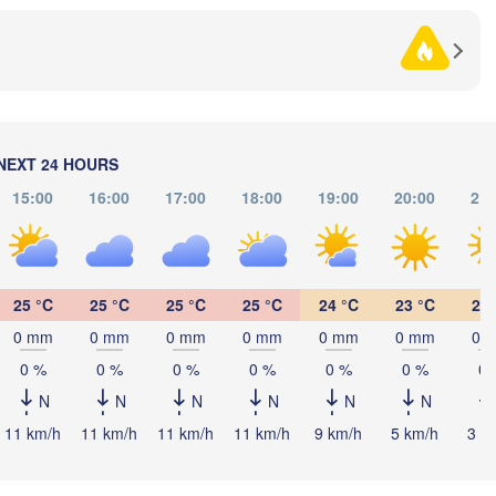
Көкшетау

(Kökşetaw)
NEXT 24 HOURS
15:00
16:00
17:00
18:00
19:00
20:00
21:
Астана

(Astana)
25 °C
25 °C
25 °C
25 °C
24 °C
23 °C
20 
0 mm
0 mm
0 mm
0 mm
0 mm
0 mm
0 
Қарағанды

0 %
0 %
0 %
0 %
0 %
0 %
0 
(Qarağandy)
N
N
N
N
N
N
11 km/h
11 km/h
11 km/h
11 km/h
9 km/h
5 km/h
3 k