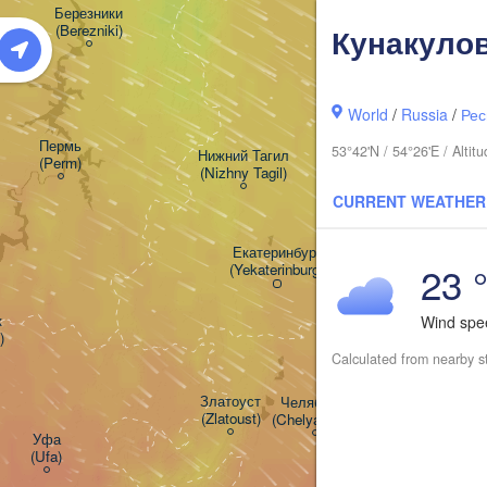
Березники

(Berezniki)
Кунакуло
World
/
Russia
/
Рес
Пермь

53°42'N / 54°26'E / Alti
Нижний Тагил

(Perm)
(Nizhny Tagil)
CURRENT WEATHER
Екатеринбург

23 
(Yekaterinburg)


Wind sp
)
Calculated from nearby s
Златоуст

Челябинск

(Zlatoust)
(Chelyabinsk)
Уфа

(Ufa)