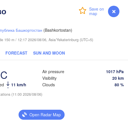
во
Login
Premium
myVentusky
Forecast
публика Башкортостан
(Bashkortostan)
tude 150 m / 12:17 2026/08/06, Asia/Yekaterinburg (UTC+5)
FORECAST
SUN AND MOON
Тюмень

(Tyumen)
°C
Air pressure
1017 hPa
Visibility
20 km
eed
11 km/h
Clouds
80 %
tations (11:00 2026/08/06)
Курган

(Kurgan)
Омск

Петропавл

(Omsk)
Open Radar Map
(Petropavl)