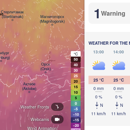
1
Warning
Стерлитамак

во
(Sterlitamak)
Магнитогорск

(Magnitogorsk)
Қостанай

(Kostanay)
WEATHER FOR THE 
13:00
14:00
бург

°C
nburg)
50
Орск

40
(Orsk)
30
25
25 °C
25 °C
20
Ақтөбе

15
0 mm
0 mm
(Aktobe)
10
0 %
0 %
5
0
N
N
Weather Fronts
−5
11 km/h
11 km/h
−10
Webcams
−15
−20
Wind Animation: