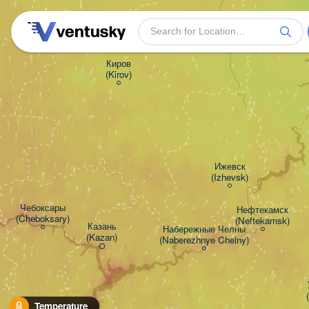
Киров

(Kirov)
Ижевск

(Izhevsk)
Чебоксары

Нефтекамск

(Cheboksary)
(Neftekamsk)
Казань

Набережные Челны

(Kazan)
(Naberezhnye Chelny)
Temperature
Ульяновск
