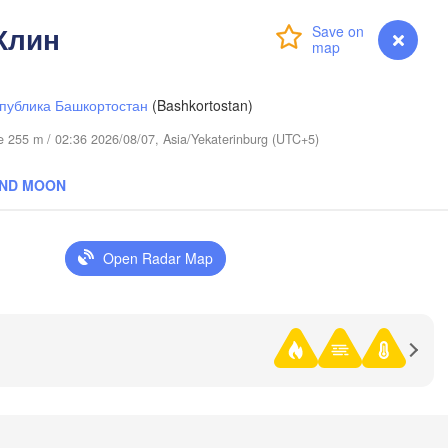
Клин
Login
Premium
myVentusky
Forecast
публика Башкортостан
(Bashkortostan)
ude 255 m / 02:36 2026/08/07, Asia/Yekaterinburg (UTC+5)
AND MOON
нь

men)
Open Radar Map


an)
Омск

Петропавл

(Omsk)
(Petropavl)