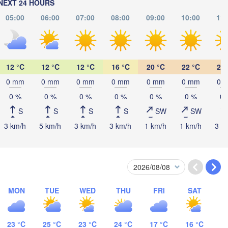
NEXT 24 HOURS
05:00
06:00
07:00
08:00
09:00
10:00
11:
Көкшетау

(Kökşetaw)
12 °C
12 °C
12 °C
16 °C
20 °C
22 °C
24 
0 mm
0 mm
0 mm
0 mm
0 mm
0 mm
0 
0 %
0 %
0 %
0 %
0 %
0 %
0 
Екібас
(Ekiba
S
S
S
S
SW
SW
Астана

3 km/h
5 km/h
3 km/h
3 km/h
1 km/h
1 km/h
3 k
(Astana)
Қарағанды

(Qarağandy)
MON
TUE
WED
THU
FRI
SAT
23 °C
25 °C
23 °C
24 °C
17 °C
16 °C