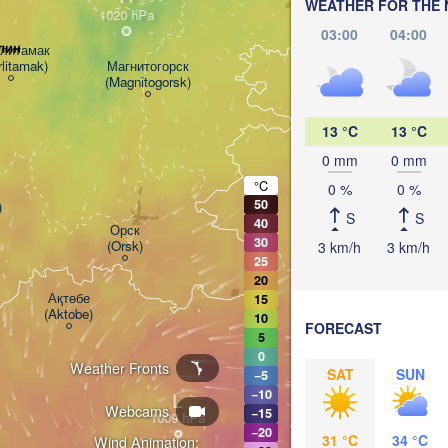
WEATHER FOR THE 
03:00
04:00
лин
литамак

rlitamak)
Магнитогорск

(Magnitogorsk)
Қостанай

(Kostanay)
13 °C
13 °C
0 mm
0 mm
°C
0 %
0 %
50
)
S
S
40
Орск

30
(Orsk)
3 km/h
3 km/h
25
20
Ақтөбе

15
(Aktobe)
10
FORECAST
5
0
Weather Fronts
SAT
SUN
−5
−10
L
Webcams
−15
−20
31 °C
34 °C
Wind Animation: