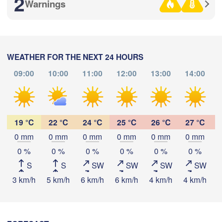
2
Магнитогорск
(Sterlitamak)
Warnings
ара

(Magnitogors
mara)
WEATHER FOR THE NEXT 24 HOURS
Оренбург

(Orenburg)
09:00
10:00
11:00
12:00
13:00
14:00
Орск

Орал

Download App
(Orsk)
(Oral)
Temperature
Ақтөбе

19 °C
22 °C
24 °C
25 °C
26 °C
27 °C
(Aktobe)
0 mm
0 mm
0 mm
0 mm
0 mm
0 mm
2 m above ground
0 %
0 %
0 %
0 %
0 %
0 %
S
S
SW
SW
SW
SW
Tu
We
Th
Fr
Sa
Su
Mo
3 km/h
5 km/h
6 km/h
6 km/h
4 km/h
4 km/h
4
Aug 04
Aug 05
Aug 06
Aug 07
Aug 08
Aug 09
Aug 10
00
01
02
03
04
05
06
:00
:00
:00
:00
:00
:00
:00