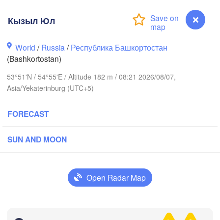


Кызыл Юл
v)
Пермь

Нижний
World
/
Russia
/
Республика Башкортостан
(Perm)
(Nizhn
(Bashkortostan)
53°51'N / 54°55'E / Altitude 182 m / 08:21 2026/08/07,
Ижевск

Е
Asia/Yekaterinburg (UTC+5)
(Izhevsk)
(Y
FORECAST
Нефтекамск

(Neftekamsk)
Набережные Челны

SUN AND MOON
(Naberezhnye Chelny)
Златоу
(Zlato
Уфа

Open Radar Map
(Ufa)
H
Кызыл Юл
Стерлитамак
