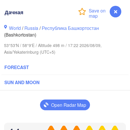
Дачная
Пермь

Нижний Тагил

World
/
Russia
/
Республика Башкортостан
(Perm)
(Nizhny Tagil)
(Bashkortostan)
53°53'N / 58°9'E / Altitude 498 m / 17:22 2026/08/09,
ск

Екатеринбург

Asia/Yekaterinburg (UTC+5)
evsk)
(Yekaterinburg)
FORECAST
Нефтекамск

(Neftekamsk)
лны

SUN AND MOON
elny)
Златоуст

Челябинск

(Zlatoust)
(Chelyabinsk)
Уфа

Open Radar Map
(Ufa)
Дачная
Стерлитамак
