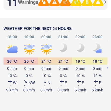
11
Магнитогорск

Warnings
(Sterlitamak)
Қ
(Magnitogorsk)
(
WEATHER FOR THE NEXT 24 HOURS
Оренбург

18:00
19:00
20:00
21:00
22:00
23:00
(Orenburg)
to
Орск

Download App
(Orsk)
Temperature
Ақтөбе

26 °C
25 °C
24 °C
21 °C
19 °C
18 °C
(Aktobe)
0 mm
0 mm
0 mm
0 mm
0 mm
0 mm
2 m above ground
10 %
0 %
10 %
0 %
10 %
10 %
W
NW
N
E
E
E
Th
Fr
Sa
Su
Mo
Tu
We
9 km/h
6 km/h
3 km/h
3 km/h
5 km/h
5 km/h
7
Aug 06
Aug 07
Aug 08
Aug 09
Aug 10
Aug 11
Aug 12
09
10
11
12
13
14
15
:00
:00
:00
:00
:00
:00
:00